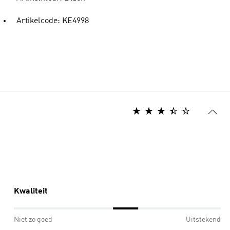
Artikelcode: KE4998
Kwaliteit
Niet zo goed
Uitstekend