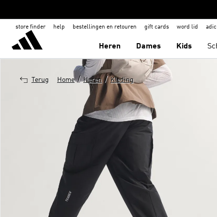
store finder
help
bestellingen en retouren
gift cards
word lid
adic
Heren
Dames
Kids
Sc
/
/
Terug
Home
Heren
Kleding