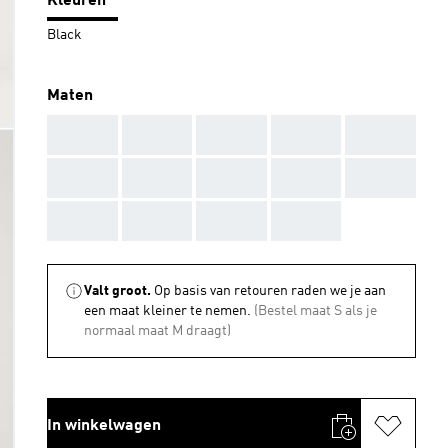
Kleuren
Black
Maten
AAA
AAA
AAA
AAA
AAA
AAA
AAA
AAA
AAA
AAA
AAA
AAA
AAA
AAA
Valt groot.
Op basis van retouren raden we je aan
een maat kleiner te nemen.
(Bestel maat S als je
normaal maat M draagt)
In winkelwagen