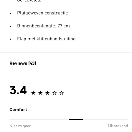
Gerecycled)
Platgeweven constructie
Binnenbeenlengte: 77 cm
Flap met klittenbandsluiting
Reviews (43)
3.4
Comfort
Niet zo goed
Uitstekend