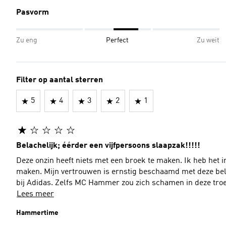
Pasvorm
Zu eng
Perfect
Zu weit
Filter op aantal sterren
5
4
3
2
1
Belachelijk; éérder een vijfpersoons slaapzak!!!!!
Deze onzin heeft niets met een broek te maken. Ik heb het
maken. Mijn vertrouwen is ernstig beschaamd met deze belache
bij Adidas. Zelfs MC Hammer zou zich schamen in deze tro
Lees meer
Hammertime