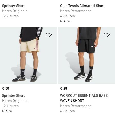
Sprinter Short
Club Tennis Climacool Short
Heren Originals
Heren Performance
12 kleuren
4 kleuren
Nieuw
Op verlanglijst zetten
Op
Price
€ 50
Price
€ 28
Sprinter Short
WORKOUT ESSENTIALS BASE
Heren Originals
WOVEN SHORT
12 kleuren
Heren Performance
Nieuw
6 kleuren