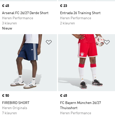
Price
€ 45
Price
€ 23
Arsenal FC 26/27 Derde Short
Entrada 26 Training Short
Heren Performance
Heren Performance
3 kleuren
2 kleuren
Nieuw
Op verlanglijst zetten
Op
Price
€ 50
Price
€ 45
FIREBIRD SHORT
FC Bayern München 26/27
Heren Originals
Thuisshort
7 kleuren
Heren Performance