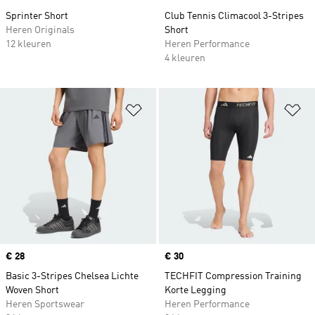
Sprinter Short
Club Tennis Climacool 3-Stripes
Heren Originals
Short
12 kleuren
Heren Performance
4 kleuren
Op verlanglijst zetten
Op
Price
€ 28
Price
€ 30
Basic 3-Stripes Chelsea Lichte
TECHFIT Compression Training
Woven Short
Korte Legging
Heren Sportswear
Heren Performance