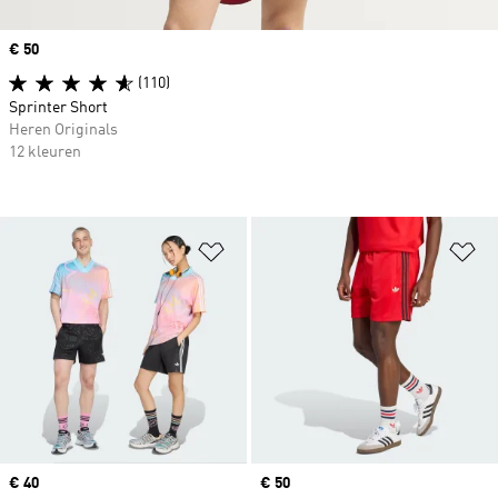
Price
€ 50
(110)
Sprinter Short
Heren Originals
12 kleuren
Op verlanglijst zetten
Op
Price
€ 40
Price
€ 50