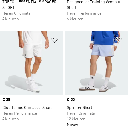
TREFOIL ESSENTIALS SPACER
Designed for Training Workout
SHORT
Short
Heren Originals
Heren Performance
4 kleuren
6 kleuren
Op verlanglijst zetten
Op
Price
€ 35
Price
€ 50
Club Tennis Climacool Short
Sprinter Short
Heren Performance
Heren Originals
4 kleuren
12 kleuren
Nieuw