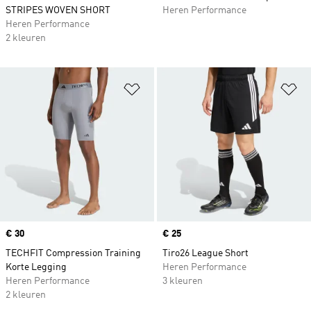
STRIPES WOVEN SHORT
Heren Performance
Heren Performance
2 kleuren
Op verlanglijst zetten
Op
Price
€ 30
Price
€ 25
TECHFIT Compression Training
Tiro26 League Short
Korte Legging
Heren Performance
Heren Performance
3 kleuren
2 kleuren