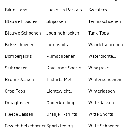
Sokken
Bikini Tops
Jacks En Parka's
Sweaters
Blauwe Hoodies
Skijassen
Tennisschoenen
Blauwe Schoenen
Joggingbroeken
Tank Tops
Boksschoenen
Jumpsuits
Wandelschoenen
Bomberjacks
Klimschoenen
Waterdichte
Jassen
Skibroeken
Knielange Shorts
Windjacks
Bruine Jassen
T-shirts Met
Winterschoenen
Lange Mouwen
Crop Tops
Lichtewicht
Winterjassen
Jassen
Draagtassen
Onderkleding
Witte Jassen
Fleece Jassen
Oranje T-shirts
Witte Shorts
Gewichthefschoenen
Sportkleding
Witte Schoenen