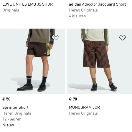
LOVE UNITES EMB 3S SHORT
adidas Adicolor Jacquard Short
Originals
Heren Originals
4 kleuren
Op verlanglijst zetten
Op
Price
€ 50
Price
€ 70
Sprinter Short
MONOGRAM JORT
Heren Originals
Heren Originals
12 kleuren
Nieuw