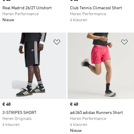
Real Madrid 26/27 Uitshort
Club Tennis Climacool Short
Heren Performance
Heren Performance
Nieuw
4 kleuren
Op verlanglijst zetten
Op
Price
€ 40
Price
€ 40
3-STRIPES SHORT
adi365 adidas Runners Short
Heren Originals
Heren Performance
6 kleuren
4 kleuren
Nieuw