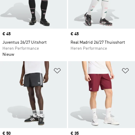
Price
€ 45
Price
€ 45
Juventus 26/27 Uitshort
Real Madrid 26/27 Thuisshort
Heren Performance
Heren Performance
Nieuw
Op verlanglijst zetten
Op
Price
€ 50
Price
€ 35