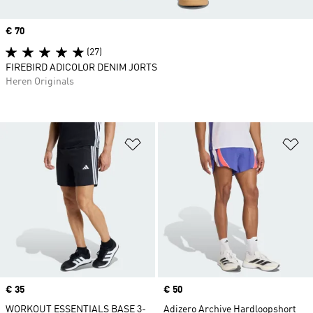
Price
€ 70
(27)
FIREBIRD ADICOLOR DENIM JORTS
Heren Originals
Op verlanglijst zetten
Op
Price
€ 35
Price
€ 50
WORKOUT ESSENTIALS BASE 3-
Adizero Archive Hardloopshort