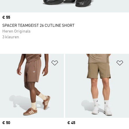
Price
€ 55
SPACER TEAMGEIST 26 CUTLINE SHORT
Heren Originals
3 kleuren
Op verlanglijst zetten
Op
Price
€ 50
Price
€ 45