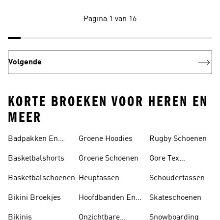
Pagina 1 van 16
Volgende
KORTE BROEKEN VOOR HEREN EN
MEER
Badpakken En
Groene Hoodies
Rugby Schoenen
Tankini's
Basketbalshorts
Groene Schoenen
Gore Tex
Schoenen
Basketbalschoenen
Heuptassen
Schoudertassen
Bikini Broekjes
Hoofdbanden En
Skateschoenen
Zonnekleppen
Bikinis
Onzichtbare
Snowboarding