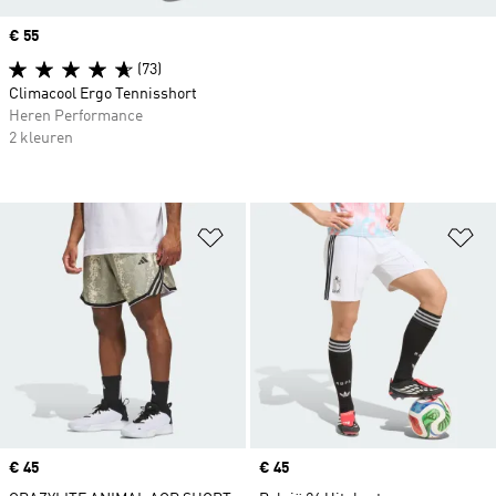
Price
€ 55
(73)
Climacool Ergo Tennisshort
Heren Performance
2 kleuren
Op verlanglijst zetten
Op
Price
€ 45
Price
€ 45