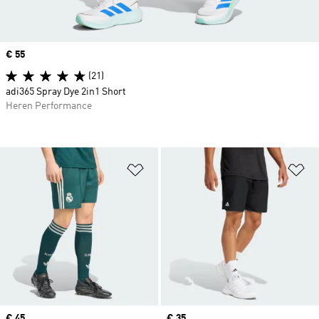
Price
€ 55
(21)
adi365 Spray Dye 2in1 Short
Heren Performance
Op verlanglijst zetten
Op
Price
€ 45
Price
€ 35