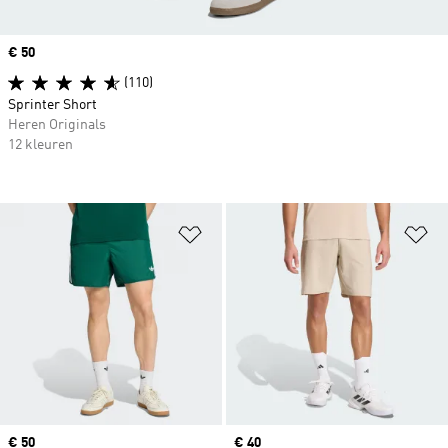
Price
€ 50
(110)
Sprinter Short
Heren Originals
12 kleuren
Op verlanglijst zetten
Op
Price
€ 50
Price
€ 40