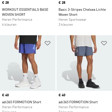
Price
€ 28
Price
€ 28
WORKOUT ESSENTIALS BASE
Basic 3-Stripes Chelsea Lichte
WOVEN SHORT
Woven Short
Heren Performance
Heren Sportswear
6 kleuren
3 kleuren
Op verlanglijst zetten
Op
Price
€ 40
Price
€ 40
adi365 FORMOTION Short
adi365 FORMOTION Short
Heren Performance
Heren Performance