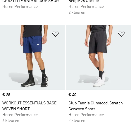
CRAZYLITE ANIMAL AOP SHORT
België 26 Uitshort
Heren Performance
Heren Performance
2 kleuren
Op verlanglijst zetten
Op
Price
€ 28
Price
€ 40
WORKOUT ESSENTIALS BASE
Club Tennis Climacool Stretch
WOVEN SHORT
Geweven Short
Heren Performance
Heren Performance
6 kleuren
2 kleuren