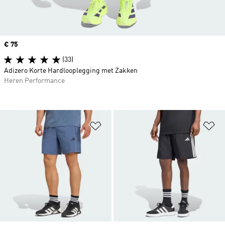
Price
€ 75
(33)
Adizero Korte Hardlooplegging met Zakken
Heren Performance
Op verlanglijst zetten
Op