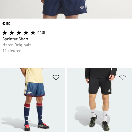
Price
€ 50
(110)
Sprinter Short
Heren Originals
12 kleuren
Op verlanglijst zetten
Op