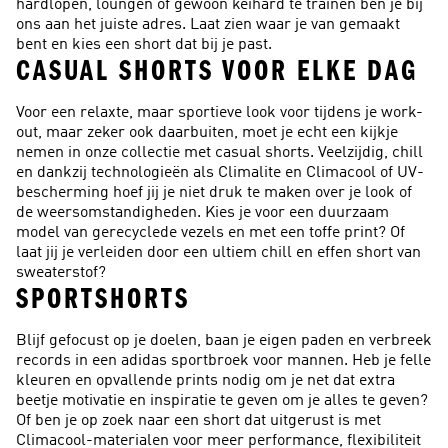
hardlopen, loungen of gewoon keihard te trainen ben je bij
ons aan het juiste adres. Laat zien waar je van gemaakt
bent en kies een short dat bij je past.
CASUAL SHORTS VOOR ELKE DAG
Voor een relaxte, maar sportieve look voor tijdens je work-
out, maar zeker ook daarbuiten, moet je echt een kijkje
nemen in onze collectie met casual shorts. Veelzijdig, chill
en dankzij technologieën als Climalite en Climacool of UV-
bescherming hoef jij je niet druk te maken over je look of
de weersomstandigheden. Kies je voor een duurzaam
model van gerecyclede vezels en met een toffe print? Of
laat jij je verleiden door een ultiem chill en effen short van
sweaterstof?
SPORTSHORTS
Blijf gefocust op je doelen, baan je eigen paden en verbreek
records in een adidas sportbroek voor mannen. Heb je felle
kleuren en opvallende prints nodig om je net dat extra
beetje motivatie en inspiratie te geven om je alles te geven?
Of ben je op zoek naar een short dat uitgerust is met
Climacool-materialen voor meer performance, flexibiliteit