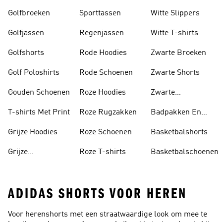
Golfbroeken
Sporttassen
Witte Slippers
Golfjassen
Regenjassen
Witte T-shirts
Golfshorts
Rode Hoodies
Zwarte Broeken
Golf Poloshirts
Rode Schoenen
Zwarte Shorts
Gouden Schoenen
Roze Hoodies
Zwarte
Rugzakken
T-shirts Met Print
Roze Rugzakken
Badpakken En
Tankini's
Grijze Hoodies
Roze Schoenen
Basketbalshorts
Grijze
Roze T-shirts
Basketbalschoenen
Trainingspakken
ADIDAS SHORTS VOOR HEREN
Voor herenshorts met een straatwaardige look om mee te