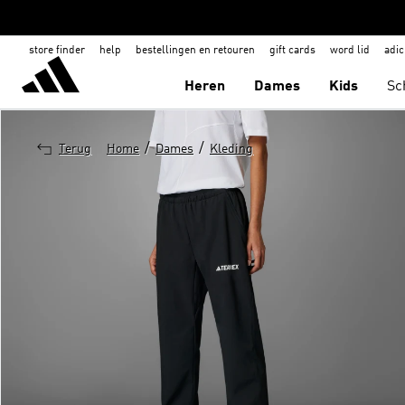
store finder
help
bestellingen en retouren
gift cards
word lid
adic
Heren
Dames
Kids
Sc
/
/
Terug
Home
Dames
Kleding