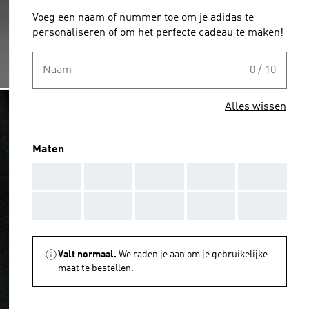
Voeg een naam of nummer toe om je adidas te
personaliseren of om het perfecte cadeau te maken!
Naam
0 / 10
Alles wissen
Maten
AAA
AAA
AAA
AAA
AAA
AAA
AAA
AAA
AAA
AAA
Valt normaal.
We raden je aan om je gebruikelijke
maat te bestellen.