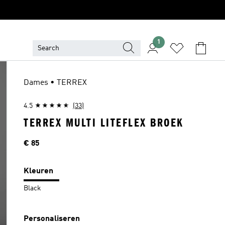
1
Dames • TERREX
4.5
(33)
TERREX MULTI LITEFLEX BROEK
Price
€ 85
Kleuren
Black
Personaliseren