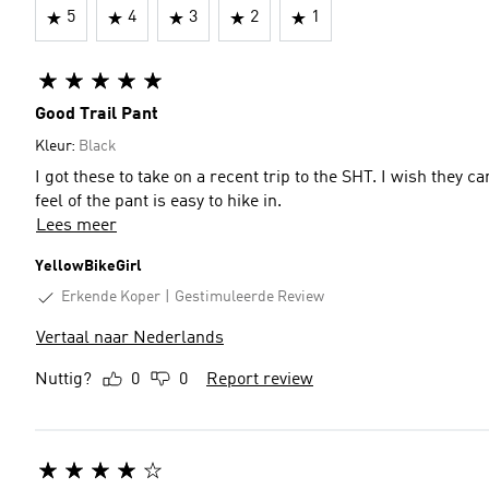
5
4
3
2
1
Good Trail Pant
Kleur:
Black
I got these to take on a recent trip to the SHT. I wish they came in a tan color to be able to notice ticks, etc but the cut and
feel of the pant is easy to hike in.
Lees meer
YellowBikeGirl
Erkende Koper
Gestimuleerde Review
Vertaal naar Nederlands
Nuttig?
0
0
Report review