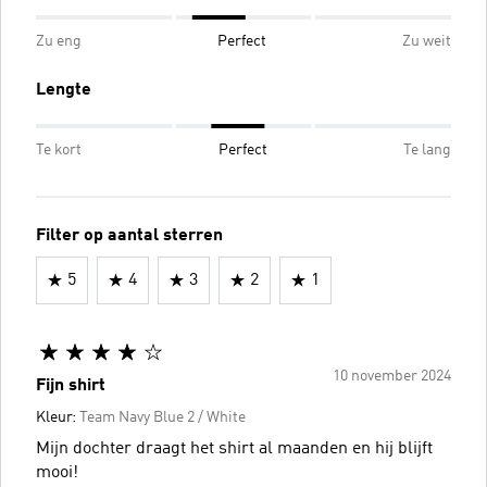
Zu eng
Perfect
Zu weit
Lengte
Te kort
Perfect
Te lang
Filter op aantal sterren
5
4
3
2
1
10 november 2024
Fijn shirt
Kleur:
Team Navy Blue 2 / White
Mijn dochter draagt het shirt al maanden en hij blijft
mooi!