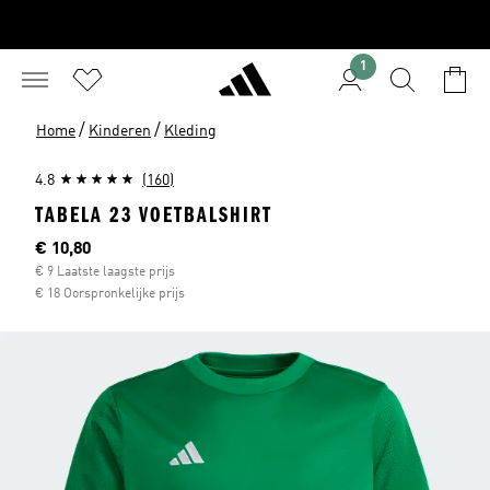
1
/
/
Home
Kinderen
Kleding
4.8
(160)
TABELA 23 VOETBALSHIRT
Current price
€ 10,80
€ 9 Laatste laagste prijs
€ 18 Oorspronkelijke prijs