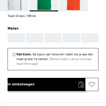
Team Green / White
Maten
AAA
AAA
AAA
AAA
AAA
Valt klein.
Op basis van retouren raden we je aan een
maat groter te nemen.
(Bestel maat L als je normaal
maat M draagt)
In winkelwagen