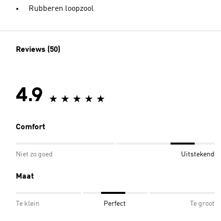
Rubberen loopzool
Reviews (50)
4.9
Comfort
Niet zo goed
Uitstekend
Maat
Te klein
Perfect
Te groot