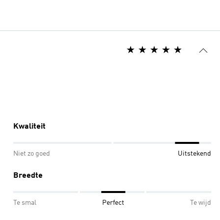
Kwaliteit
Niet zo goed
Uitstekend
Breedte
Te smal
Perfect
Te wijd