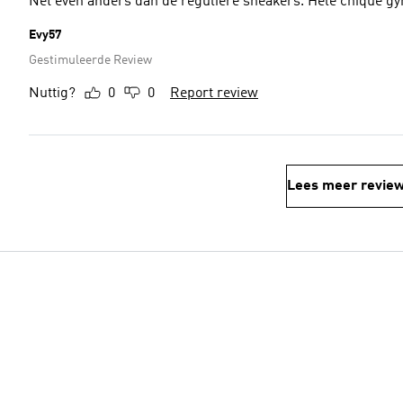
Net even anders dan de reguliere sneakers. Hele chique g
Evy57
Gestimuleerde Review
Nuttig?
0
0
Report review
Lees meer revie