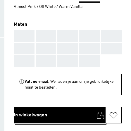
Almost Pink / Off White / Warm Vanilla
Maten
AAA
AAA
AAA
AAA
AAA
AAA
AAA
AAA
AAA
AAA
AAA
AAA
AAA
AAA
Valt normaal.
We raden je aan om je gebruikelijke
maat te bestellen.
In winkelwagen