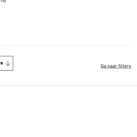
ymp
ws
Ga naar filters