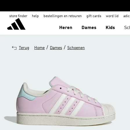
store finder
help
bestellingen en retouren
gift cards
word lid
adic
Heren
Dames
Kids
Sc
/
/
Terug
Home
Dames
Schoenen