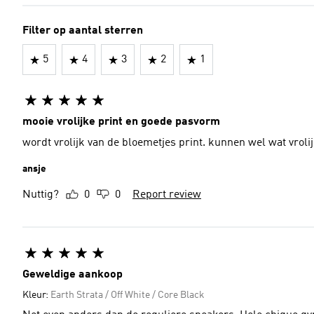
Filter op aantal sterren
5
4
3
2
1
mooie vrolijke print en goede pasvorm
wordt vrolijk van de bloemetjes print. kunnen wel wat vroli
ansje
Nuttig?
0
0
Report review
Geweldige aankoop
Kleur:
Earth Strata / Off White / Core Black