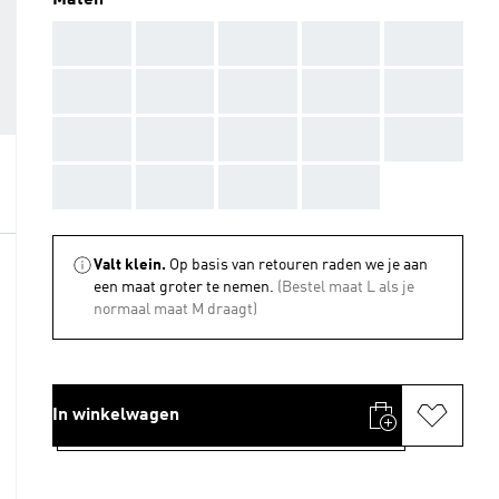
Maten
AAA
AAA
AAA
AAA
AAA
AAA
AAA
AAA
AAA
AAA
AAA
AAA
AAA
AAA
AAA
AAA
AAA
AAA
AAA
Valt klein.
Op basis van retouren raden we je aan
een maat groter te nemen.
(Bestel maat L als je
normaal maat M draagt)
In winkelwagen