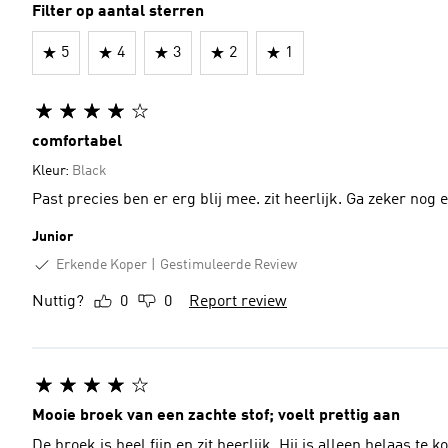
Filter op aantal sterren
5
4
3
2
1
comfortabel
Kleur:
Black
Past precies ben er erg blij mee. zit heerlijk. Ga zeker nog 
Junior
Erkende Koper
Gestimuleerde Review
Nuttig?
0
0
Report review
Mooie broek van een zachte stof; voelt prettig aan
De broek is heel fijn en zit heerlijk. Hij is alleen helaas te