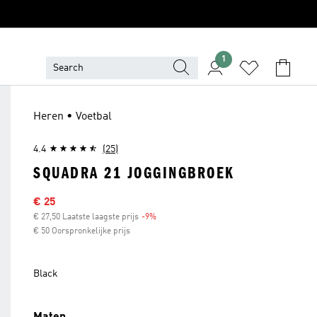
1
Heren • Voetbal
4.4
(25)
SQUADRA 21 JOGGINGBROEK
Sale price
€ 25
€ 27,50 Laatste laagste prijs
-9%
Discount
€ 50 Oorspronkelijke prijs
Black