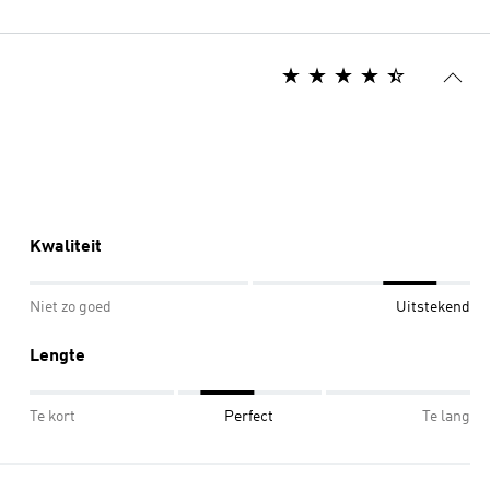
Kwaliteit
Niet zo goed
Uitstekend
Lengte
Te kort
Perfect
Te lang