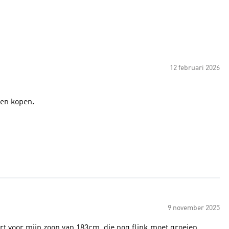
12 februari 2026
een kopen.
9 november 2025
 kort voor mijn zoon van 183cm, die nog flink moet groeien.