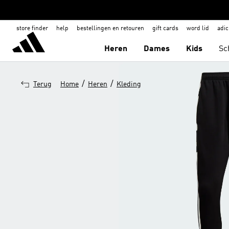
store finder
help
bestellingen en retouren
gift cards
word lid
adic
Heren
Dames
Kids
Sc
/
/
Terug
Home
Heren
Kleding