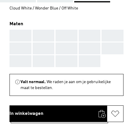
Cloud White / Wonder Blue / Off White
Maten
AAA
AAA
AAA
AAA
AAA
AAA
AAA
AAA
AAA
AAA
AAA
AAA
AAA
AAA
Valt normaal.
We raden je aan om je gebruikelijke
maat te bestellen.
In winkelwagen