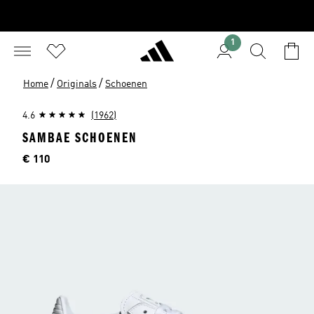
1
/
/
Home
Originals
Schoenen
4.6
(1962)
SAMBAE SCHOENEN
Price
€ 110