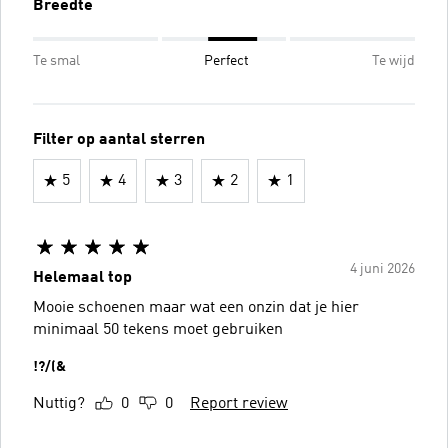
Breedte
Te smal
Perfect
Te wijd
Filter op aantal sterren
5
4
3
2
1
4 juni 2026
Helemaal top
Mooie schoenen maar wat een onzin dat je hier
minimaal 50 tekens moet gebruiken
!?/(&
Nuttig?
0
0
Report review