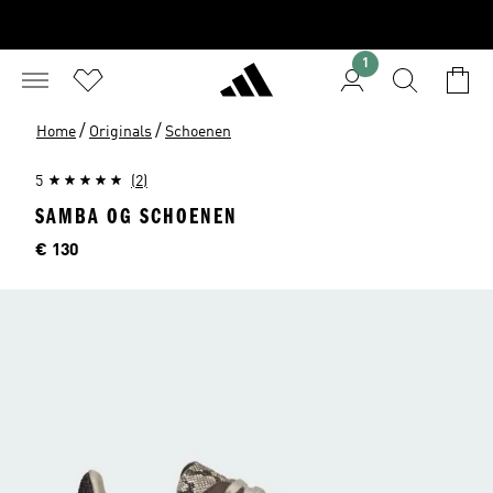
1
/
/
Home
Originals
Schoenen
5
(2)
SAMBA OG SCHOENEN
Price
€ 130