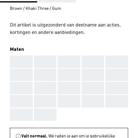
Brown / Khaki Three / Gum
Dit artikel is uitgezonderd van deelname aan acties,
kortingen en andere aanbiedingen.
Maten
AAA
AAA
AAA
AAA
AAA
AAA
AAA
AAA
AAA
AAA
AAA
AAA
AAA
AAA
AAA
AAA
AAA
AAA
AAA
AAA
AAA
AAA
Valt normaal.
We raden je aan om je gebruikelijke