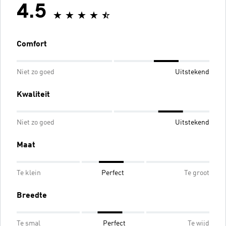
4.5
Comfort
Niet zo goed
Uitstekend
Kwaliteit
Niet zo goed
Uitstekend
Maat
Te klein
Perfect
Te groot
Breedte
Te smal
Perfect
Te wijd