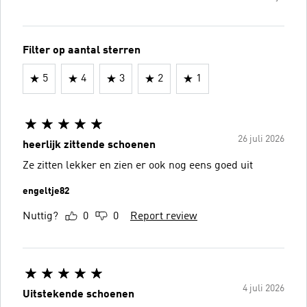
Filter op aantal sterren
5
4
3
2
1
26 juli 2026
heerlijk zittende schoenen
Ze zitten lekker en zien er ook nog eens goed uit
engeltje82
Nuttig?
0
0
Report review
4 juli 2026
Uitstekende schoenen