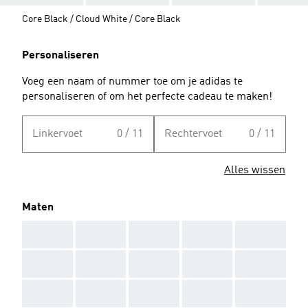
Core Black / Cloud White / Core Black
Personaliseren
Voeg een naam of nummer toe om je adidas te
personaliseren of om het perfecte cadeau te maken!
Linkervoet
0 / 11
Rechtervoet
0 / 11
Alles wissen
Maten
AAA
AAA
AAA
AAA
AAA
AAA
AAA
AAA
AAA
AAA
AAA
AAA
AAA
AAA
AAA