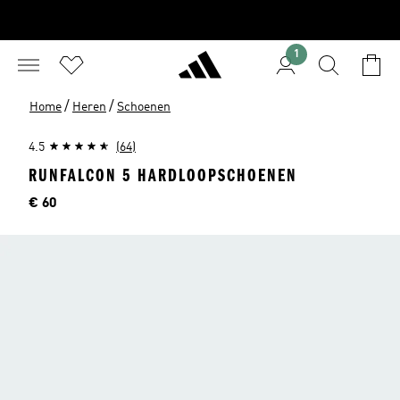
1
/
/
Home
Heren
Schoenen
4.5
(64)
RUNFALCON 5 HARDLOOPSCHOENEN
Price
€ 60