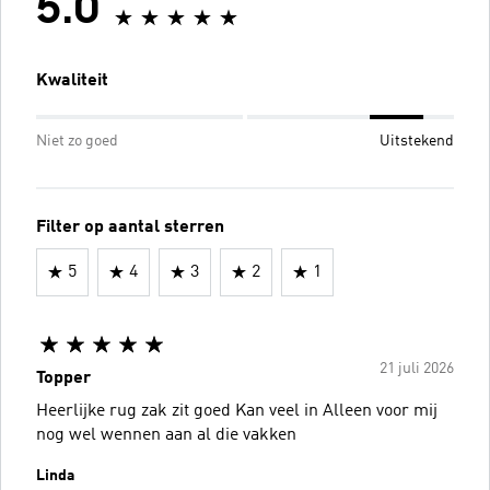
5.0
Kwaliteit
Niet zo goed
Uitstekend
Filter op aantal sterren
5
4
3
2
1
21 juli 2026
Topper
Heerlijke rug zak zit goed Kan veel in Alleen voor mij
nog wel wennen aan al die vakken
Linda