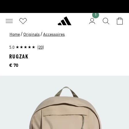
1
/
/
Home
Originals
Accessoires
5.0
(20)
RUGZAK
Price
€ 70