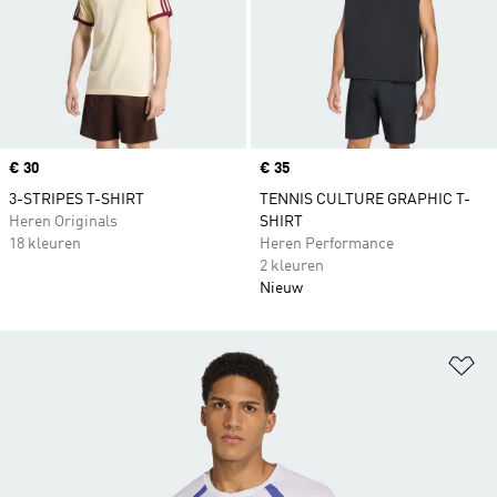
Price
€ 30
Price
€ 35
3-STRIPES T-SHIRT
TENNIS CULTURE GRAPHIC T-
Heren Originals
SHIRT
18 kleuren
Heren Performance
2 kleuren
Nieuw
Op