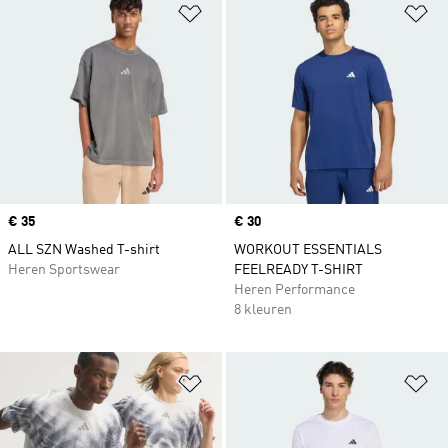
Op verlanglijst zetten
Op
Price
€ 35
Price
€ 30
ALL SZN Washed T-shirt
WORKOUT ESSENTIALS
Heren Sportswear
FEELREADY T-SHIRT
Heren Performance
8 kleuren
Op verlanglijst zetten
Op