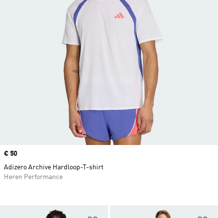
Price
€ 50
Adizero Archive Hardloop-T-shirt
Heren Performance