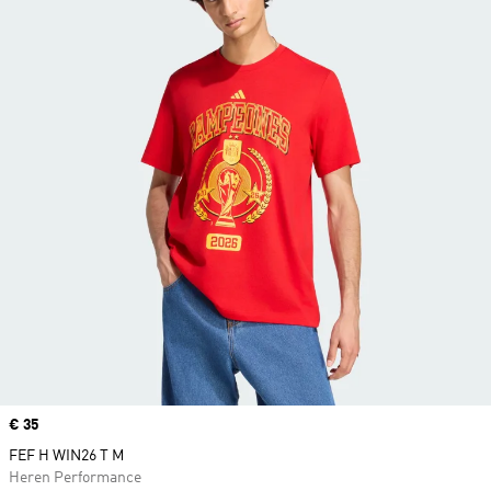
Price
€ 35
FEF H WIN26 T M
Heren Performance