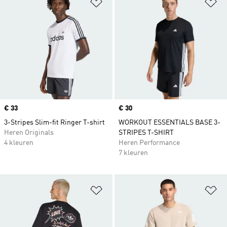
Op verlanglijst zetten
Op
Price
€ 33
Price
€ 30
3-Stripes Slim-fit Ringer T-shirt
WORKOUT ESSENTIALS BASE 3-
Heren Originals
STRIPES T-SHIRT
4 kleuren
Heren Performance
7 kleuren
Op verlanglijst zetten
Op