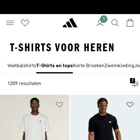
1
T-SHIRTS VOOR HEREN
Voetbalshirts
T-Shirts en tops
Korte Broeken
Zwemkleding
Jo
2
1209 resultaten
Op verlanglijst zetten
Op