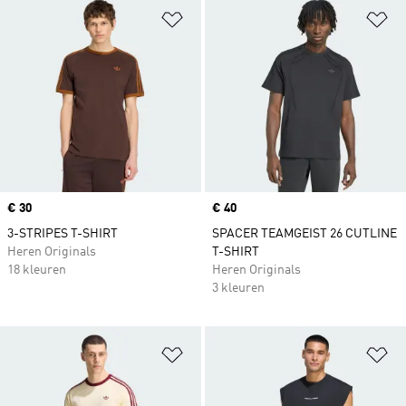
Op verlanglijst zetten
Op
Price
€ 30
Price
€ 40
3-STRIPES T-SHIRT
SPACER TEAMGEIST 26 CUTLINE
Heren Originals
T-SHIRT
18 kleuren
Heren Originals
3 kleuren
Op verlanglijst zetten
Op