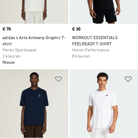
Price
€ 70
Price
€ 30
adidas x Arte Antwerp Graphic T-
WORKOUT ESSENTIALS
shirt
FEELREADY T-SHIRT
Heren Sportswear
Heren Performance
2 kleuren
8 kleuren
Nieuw
Op verlanglijst zetten
Op