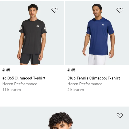
Op verlanglijst zetten
Op
Price
€ 35
Price
€ 35
adi365 Climacool T-shirt
Club Tennis Climacool T-shirt
Heren Performance
Heren Performance
11 kleuren
4 kleuren
Op