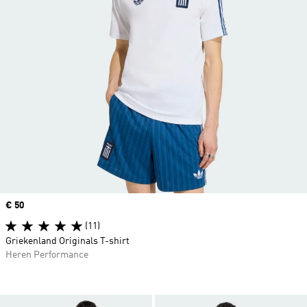
Price
€ 50
(11)
Griekenland Originals T-shirt
Heren Performance