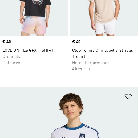
Price
€ 40
Price
€ 40
LOVE UNITES GFX T-SHIRT
Club Tennis Climacool 3-Stripes
Originals
T-shirt
2 kleuren
Heren Performance
4 kleuren
Op