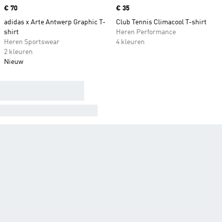
Price
€ 70
Price
€ 35
adidas x Arte Antwerp Graphic T-
Club Tennis Climacool T-shirt
shirt
Heren Performance
Heren Sportswear
4 kleuren
2 kleuren
Nieuw