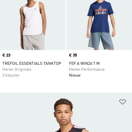
Price
€ 23
Price
€ 35
TREFOIL ESSENTIALS TANKTOP
FEF A WIN26 T M
Heren Originals
Heren Performance
3 kleuren
Nieuw
Op