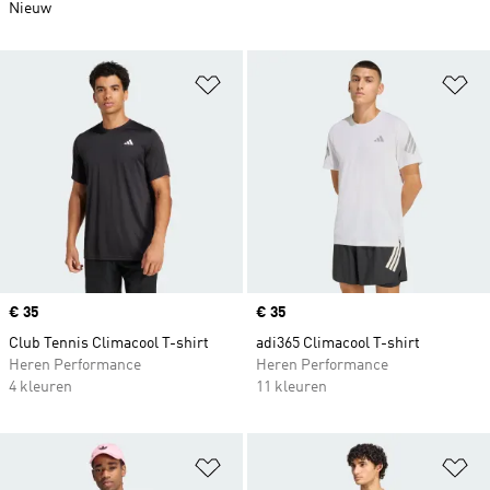
Nieuw
Op verlanglijst zetten
Op
Price
€ 35
Price
€ 35
Club Tennis Climacool T-shirt
adi365 Climacool T-shirt
Heren Performance
Heren Performance
4 kleuren
11 kleuren
Op verlanglijst zetten
Op