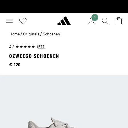
1
/
/
Home
Originals
Schoenen
4.6
(577)
OZWEEGO SCHOENEN
Price
€ 120