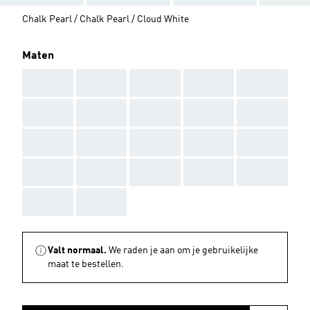
Chalk Pearl / Chalk Pearl / Cloud White
Maten
AAA
AAA
AAA
AAA
AAA
AAA
AAA
AAA
AAA
AAA
AAA
AAA
AAA
AAA
AAA
AAA
AAA
AAA
AAA
AAA
AAA
AAA
Valt normaal.
We raden je aan om je gebruikelijke
maat te bestellen.