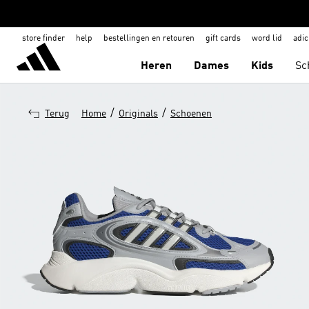
store finder
help
bestellingen en retouren
gift cards
word lid
adic
Heren
Dames
Kids
Sc
/
/
Terug
Home
Originals
Schoenen