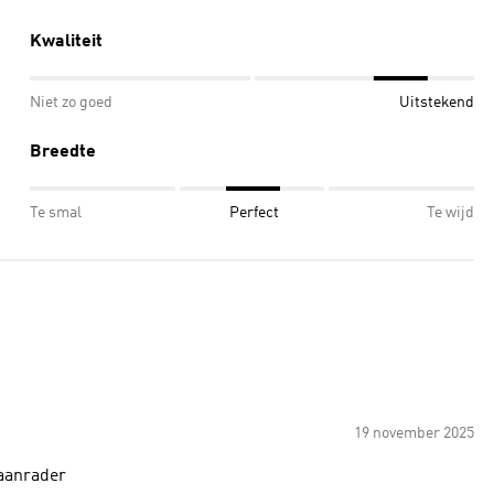
Kwaliteit
Niet zo goed
Uitstekend
Breedte
Te smal
Perfect
Te wijd
19 november 2025
 aanrader