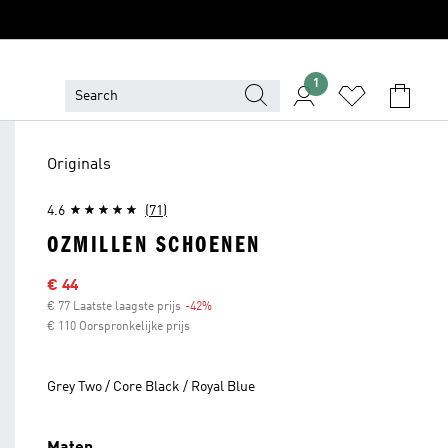
1
Originals
4.6
(71)
OZMILLEN SCHOENEN
Sale price
€ 44
€ 77 Laatste laagste prijs
-42%
Discount
€ 110 Oorspronkelijke prijs
Grey Two / Core Black / Royal Blue