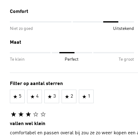
Comfort
Niet zo goed
Uitstekend
Maat
Te klein
Perfect
Te groot
Filter op aantal sterren
5
4
3
2
1
vallen wel klein
comfortabel en passen overal bij zou ze zo weer kopen een