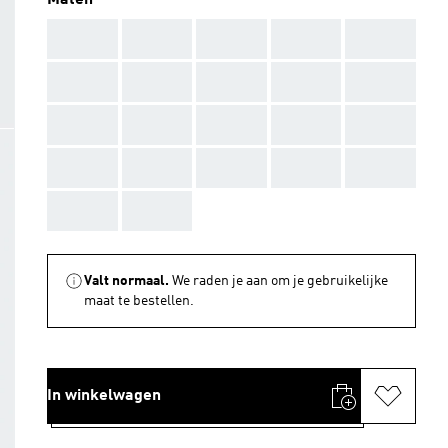
Maten
AAA
AAA
AAA
AAA
AAA
AAA
AAA
AAA
AAA
AAA
AAA
AAA
AAA
AAA
AAA
AAA
AAA
AAA
AAA
AAA
AAA
AAA
Valt normaal.
We raden je aan om je gebruikelijke
maat te bestellen.
In winkelwagen