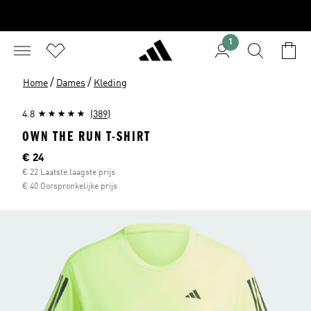
1
/
/
Home
Dames
Kleding
4.8
(389)
OWN THE RUN T-SHIRT
Current price
€ 24
€ 22 Laatste laagste prijs
€ 40 Oorspronkelijke prijs