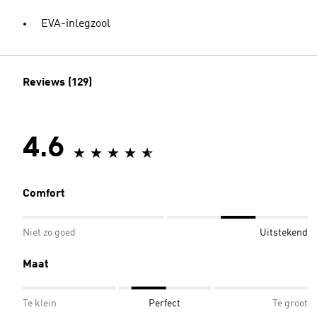
EVA-inlegzool
Reviews (129)
4.6
Comfort
Niet zo goed
Uitstekend
Maat
Te klein
Perfect
Te groot