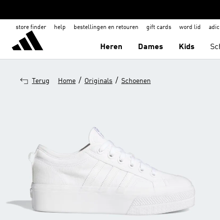
store finder
help
bestellingen en retouren
gift cards
word lid
adic
Heren
Dames
Kids
Sc
/
/
Terug
Home
Originals
Schoenen