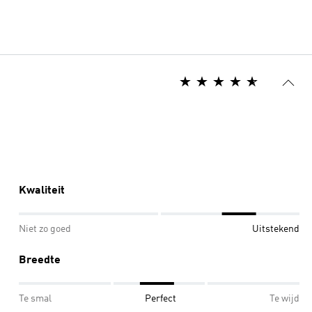
Kwaliteit
Niet zo goed
Uitstekend
Breedte
Te smal
Perfect
Te wijd