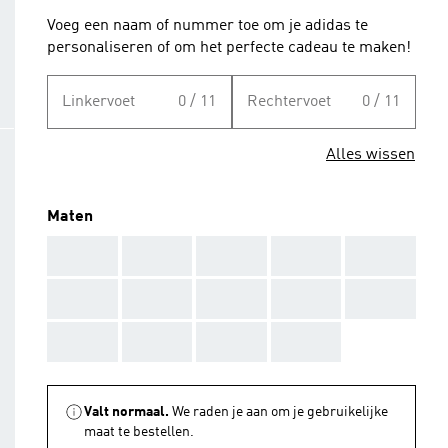
Voeg een naam of nummer toe om je adidas te
personaliseren of om het perfecte cadeau te maken!
Linkervoet
0 / 11
Rechtervoet
0 / 11
Alles wissen
Maten
AAA
AAA
AAA
AAA
AAA
AAA
AAA
AAA
AAA
AAA
AAA
AAA
AAA
AAA
Valt normaal.
We raden je aan om je gebruikelijke
maat te bestellen.