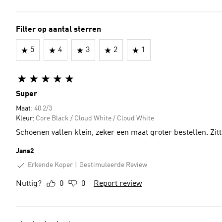
Filter op aantal sterren
5
4
3
2
1
Super
Maat:
40 2/3
Kleur:
Core Black / Cloud White / Cloud White
Schoenen vallen klein, zeker een maat groter bestellen. Zitt
Jans2
Erkende Koper
Gestimuleerde Review
Nuttig?
0
0
Report review