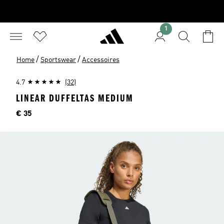
1
/
/
Home
Sportswear
Accessoires
4.7
(32)
LINEAR DUFFELTAS MEDIUM
Price
€ 35