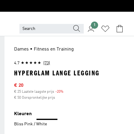
1
Dames • Fitness en Training
4.7
(73)
HYPERGLAM LANGE LEGGING
Sale price
€ 20
€ 25 Laatste laagste prijs
-20%
Discount
€ 50 Oorspronkelijke prijs
Kleuren
Bliss Pink / White