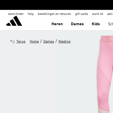
store finder
help
bestellingen en retouren
gift cards
word lid
adic
Heren
Dames
Kids
Sc
/
/
Terug
Home
Dames
Kleding