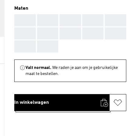
Maten
AAA
AAA
AAA
AAA
AAA
AAA
AAA
AAA
AAA
AAA
AAA
AAA
Valt normaal.
We raden je aan om je gebruikelijke
maat te bestellen.
In winkelwagen