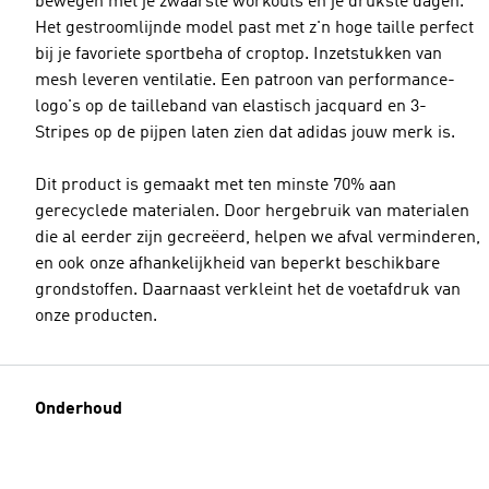
bewegen met je zwaarste workouts en je drukste dagen.
Het gestroomlijnde model past met z'n hoge taille perfect
bij je favoriete sportbeha of croptop. Inzetstukken van
mesh leveren ventilatie. Een patroon van performance-
logo's op de tailleband van elastisch jacquard en 3-
Stripes op de pijpen laten zien dat adidas jouw merk is.
Dit product is gemaakt met ten minste 70% aan
gerecyclede materialen. Door hergebruik van materialen
die al eerder zijn gecreëerd, helpen we afval verminderen,
en ook onze afhankelijkheid van beperkt beschikbare
grondstoffen. Daarnaast verkleint het de voetafdruk van
onze producten.
Onderhoud