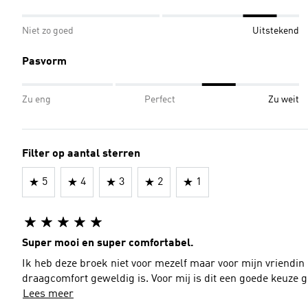
Niet zo goed
Uitstekend
Pasvorm
Zu eng
Perfect
Zu weit
Filter op aantal sterren
5
4
3
2
1
Super mooi en super comfortabel.
Ik heb deze broek niet voor mezelf maar voor mijn vriendin 
draagcomfort geweldig is. Voor mij is dit e
Lees meer