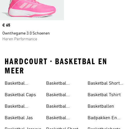
Price
€ 65
Ownthegame 3.0 Schoenen
Heren Performance
HARDCOURT • BASKETBAL EN
MEER
Basketbal
Basketbal
Basketbal Shorts
Accessoires
Schoenen
Dames
Basketbal Caps
Basketbal
Basketbal Tshirt
Schoenen Dames
Basketbal
Basketbal
Basketballen
Hoodies
Schoenen Heren
Basketbal Jas
Basketbal
Badpakken En
Schoenen
Tankini's