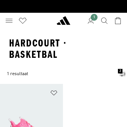
1
HARDCOURT ·
BASKETBAL
2
1 resultaat
Op verlanglijst zetten