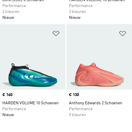
DON ISSUE 8 Schoenen
HARDEN VOLUME 10 schoenen
Performance
Performance
2 kleuren
3 kleuren
Nieuw
Nieuw
Op verlanglijst zetten
Op
Price
€ 160
Price
€ 130
HARDEN VOLUME 10 Schoenen
Anthony Edwards 2 Schoenen
Performance
Performance
Nieuw
9 kleuren