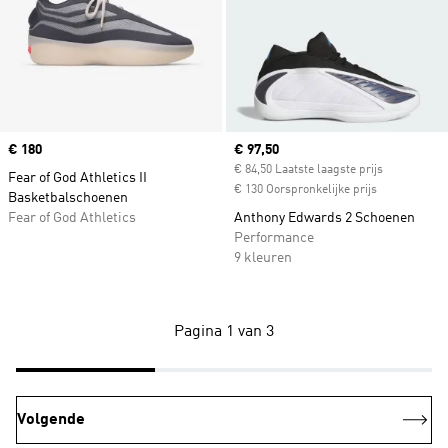
Price
€ 180
Current price
€ 97,50
€ 84,50 Laatste laagste prijs
Fear of God Athletics II
€ 130 Oorspronkelijke prijs
Basketbalschoenen
Fear of God Athletics
Anthony Edwards 2 Schoenen
Performance
9 kleuren
Pagina 1 van 3
Volgende