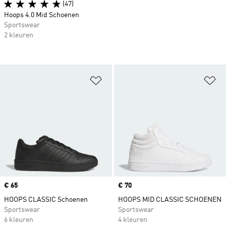
(47)
Hoops 4.0 Mid Schoenen
Sportswear
2 kleuren
Op verlanglijst zetten
Op
Price
€ 65
Price
€ 70
HOOPS CLASSIC Schoenen
HOOPS MID CLASSIC SCHOENEN
Sportswear
Sportswear
6 kleuren
4 kleuren