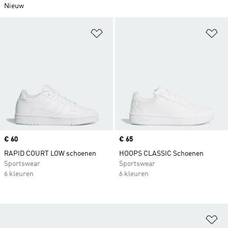
Nieuw
Op verlanglijst zetten
Op
Price
€ 60
Price
€ 65
RAPID COURT LOW schoenen
HOOPS CLASSIC Schoenen
Sportswear
Sportswear
6 kleuren
6 kleuren
Op