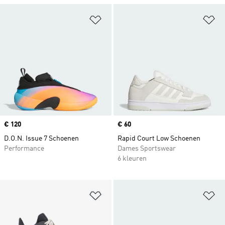
Op verlanglijst zetten
Op
Price
€ 120
Price
€ 60
D.O.N. Issue 7 Schoenen
Rapid Court Low Schoenen
Performance
Dames Sportswear
6 kleuren
Op verlanglijst zetten
Op