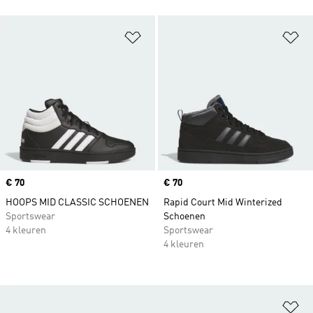
Op verlanglijst zetten
Op
Price
€ 70
Price
€ 70
HOOPS MID CLASSIC SCHOENEN
Rapid Court Mid Winterized
Sportswear
Schoenen
4 kleuren
Sportswear
4 kleuren
Op