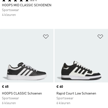
(221)
HOOPS MID CLASSIC SCHOENEN
Sportswear
4 kleuren
Op verlanglijst zetten
Op
Price
€ 65
Price
€ 60
HOOPS CLASSIC Schoenen
Rapid Court Low Schoenen
Sportswear
Sportswear
6 kleuren
6 kleuren