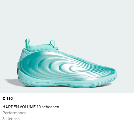
Price
€ 160
HARDEN VOLUME 10 schoenen
Performance
3 kleuren