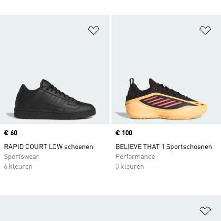
Op verlanglijst zetten
Op
Price
€ 60
Price
€ 100
RAPID COURT LOW schoenen
BELIEVE THAT 1 Sportschoenen
Sportswear
Performance
6 kleuren
3 kleuren
Op