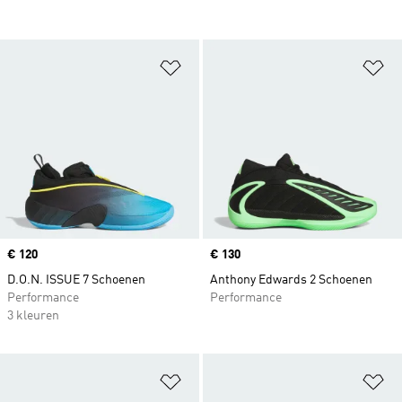
Op verlanglijst zetten
Op
Price
€ 120
Price
€ 130
D.O.N. ISSUE 7 Schoenen
Anthony Edwards 2 Schoenen
Performance
Performance
3 kleuren
Op verlanglijst zetten
Op