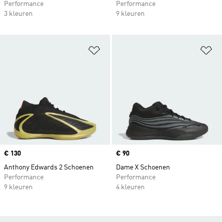
Performance
Performance
3 kleuren
9 kleuren
Op verlanglijst zetten
Op
Price
€ 130
Price
€ 90
Anthony Edwards 2 Schoenen
Dame X Schoenen
Performance
Performance
9 kleuren
4 kleuren