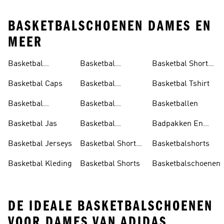
BASKETBALSCHOENEN DAMES EN
MEER
Basketbal
Basketbal
Basketbal Shorts
Accessoires
Schoenen
Dames
Basketbal Caps
Basketbal
Basketbal Tshirt
Schoenen Dames
Basketbal
Basketbal
Basketballen
Hoodies
Schoenen Heren
Basketbal Jas
Basketbal
Badpakken En
Schoenen
Tankini's
Basketbal Jerseys
Basketbal Short
Basketbalshorts
Kinderen
Heren
Basketbal Kleding
Basketbal Shorts
Basketbalschoenen
DE IDEALE BASKETBALSCHOENEN
VOOR DAMES VAN ADIDAS