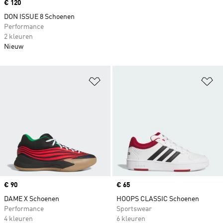
Price
€ 120
DON ISSUE 8 Schoenen
Performance
2 kleuren
Nieuw
Op verlanglijst zetten
Op
Price
€ 90
Price
€ 65
DAME X Schoenen
HOOPS CLASSIC Schoenen
Performance
Sportswear
4 kleuren
6 kleuren