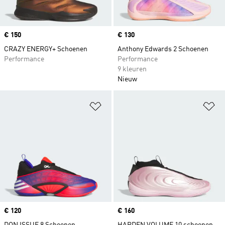
Price
€ 150
Price
€ 130
CRAZY ENERGY+ Schoenen
Anthony Edwards 2 Schoenen
Performance
Performance
9 kleuren
Nieuw
Op verlanglijst zetten
Op
Price
€ 120
Price
€ 160