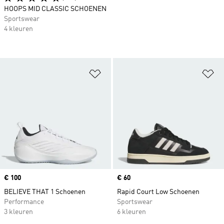
HOOPS MID CLASSIC SCHOENEN
Sportswear
4 kleuren
Op verlanglijst zetten
Op
Price
€ 100
Price
€ 60
BELIEVE THAT 1 Schoenen
Rapid Court Low Schoenen
Performance
Sportswear
3 kleuren
6 kleuren