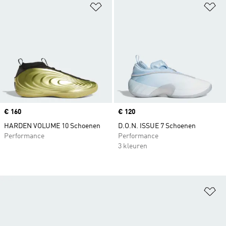
Op verlanglijst zetten
Op
Price
€ 160
Price
€ 120
HARDEN VOLUME 10 Schoenen
D.O.N. ISSUE 7 Schoenen
Performance
Performance
3 kleuren
Op