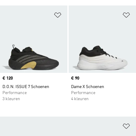
Op verlanglijst zetten
Op
Price
€ 120
Price
€ 90
D.O.N. ISSUE 7 Schoenen
Dame X Schoenen
Performance
Performance
3 kleuren
4 kleuren
Op