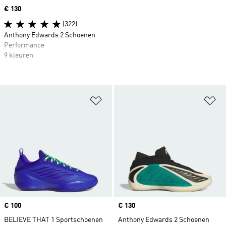
Price
€ 130
(322)
Anthony Edwards 2 Schoenen
Performance
9 kleuren
Op verlanglijst zetten
Op
Price
€ 100
Price
€ 130
BELIEVE THAT 1 Sportschoenen
Anthony Edwards 2 Schoenen