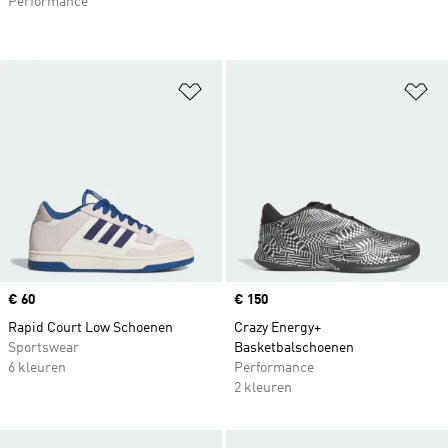
Performance
Op verlanglijst zetten
Op
Price
€ 60
Price
€ 150
Rapid Court Low Schoenen
Crazy Energy+
Sportswear
Basketbalschoenen
6 kleuren
Performance
2 kleuren