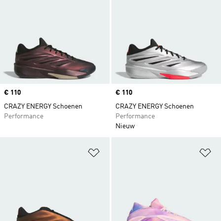
Price
€ 110
Price
€ 110
CRAZY ENERGY Schoenen
CRAZY ENERGY Schoenen
Performance
Performance
Nieuw
Op verlanglijst zetten
Op