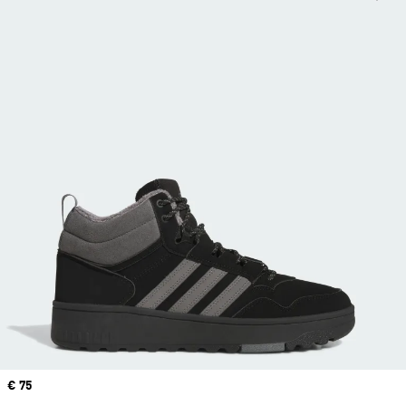
Price
€ 75