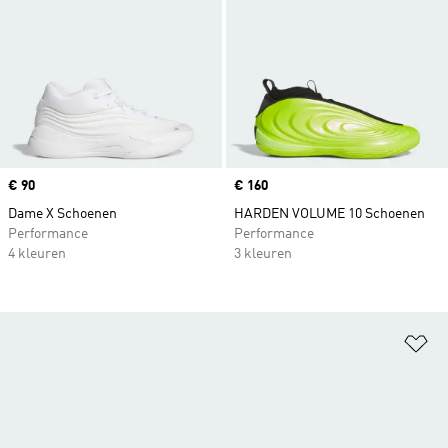
Price
€ 90
Price
€ 160
Dame X Schoenen
HARDEN VOLUME 10 Schoenen
Performance
Performance
4 kleuren
3 kleuren
Op