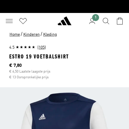
1
/
/
Home
Kinderen
Kleding
4.5
(105)
ESTRO 19 VOETBALSHIRT
Current price
€ 7,80
€ 6,50 Laatste laagste prijs
€ 13 Oorspronkelijke prijs