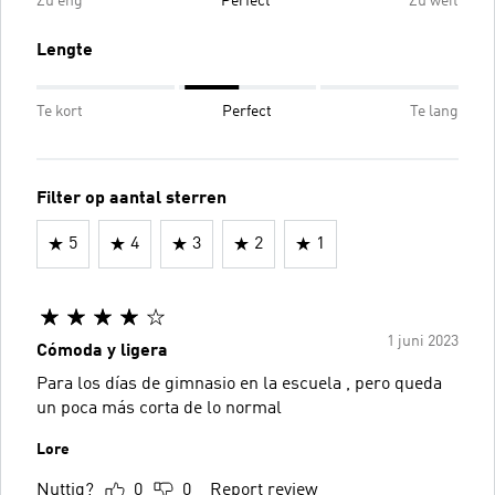
Zu eng
Perfect
Zu weit
Lengte
Te kort
Perfect
Te lang
Filter op aantal sterren
5
4
3
2
1
1 juni 2023
Cómoda y ligera
Para los días de gimnasio en la escuela , pero queda
un poca más corta de lo normal
Lore
Nuttig?
0
0
Report review