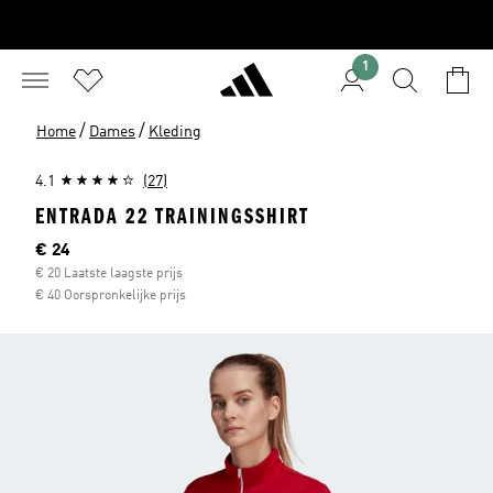
1
/
/
Home
Dames
Kleding
4.1
(27)
ENTRADA 22 TRAININGSSHIRT
Current price
€ 24
€ 20 Laatste laagste prijs
€ 40 Oorspronkelijke prijs