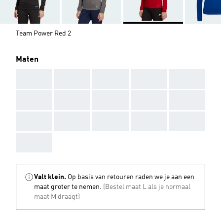
Team Power Red 2
Maten
AAA
AAA
AAA
AAA
AAA
AAA
AAA
AAA
AAA
AAA
AAA
AAA
AAA
AAA
AAA
AAA
Valt klein.
Op basis van retouren raden we je aan een
maat groter te nemen.
(Bestel maat L als je normaal
maat M draagt)