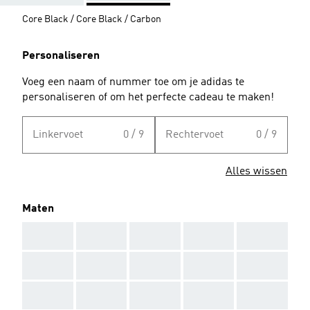
Core Black / Core Black / Carbon
Personaliseren
Voeg een naam of nummer toe om je adidas te
personaliseren of om het perfecte cadeau te maken!
Linkervoet
0 / 9
Rechtervoet
0 / 9
Alles wissen
Maten
AAA
AAA
AAA
AAA
AAA
AAA
AAA
AAA
AAA
AAA
AAA
AAA
AAA
AAA
AAA