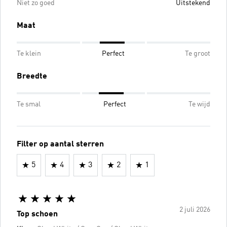
Niet zo goed
Uitstekend
Maat
Te klein
Perfect
Te groot
Breedte
Te smal
Perfect
Te wijd
Filter op aantal sterren
5
4
3
2
1
2 juli 2026
Top schoen