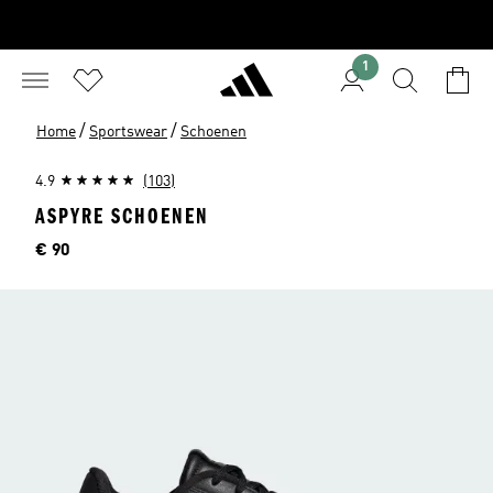
1
/
/
Home
Sportswear
Schoenen
4.9
(103)
ASPYRE SCHOENEN
Price
€ 90