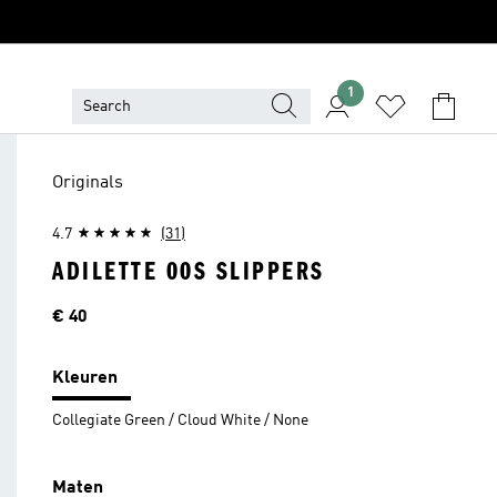
1
Originals
4.7
(31)
ADILETTE 00S SLIPPERS
Price
€ 40
Kleuren
Collegiate Green / Cloud White / None
Maten