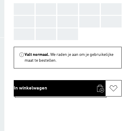
AAA
AAA
AAA
AAA
AAA
AAA
AAA
AAA
AAA
AAA
AAA
AAA
AAA
Valt normaal.
We raden je aan om je gebruikelijke
maat te bestellen.
In winkelwagen