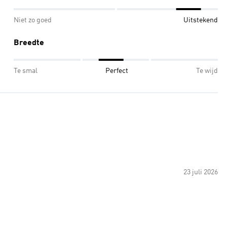
Niet zo goed
Uitstekend
Breedte
Te smal
Perfect
Te wijd
23 juli 2026