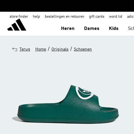
store finder
help
bestellingen en retouren
gift cards
word lid
adic
Heren
Dames
Kids
Sc
/
/
Terug
Home
Originals
Schoenen