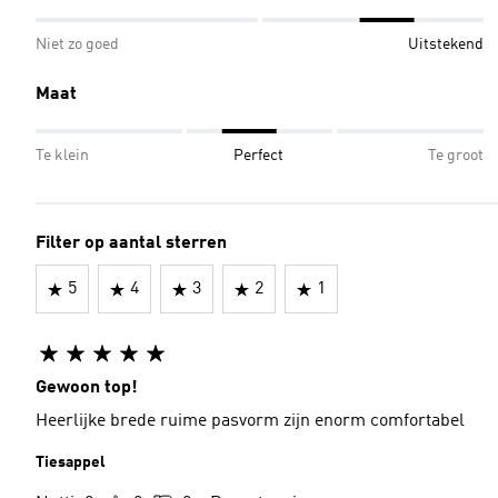
Niet zo goed
Uitstekend
Maat
Te klein
Perfect
Te groot
Filter op aantal sterren
5
4
3
2
1
Gewoon top!
Heerlijke brede ruime pasvorm zijn enorm comfortabel
Tiesappel