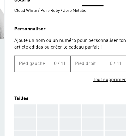
Coloris
Cloud White / Pure Ruby / Zero Metalic
Personnaliser
Ajoute un nom ou un numéro pour personnaliser ton
article adidas ou créer le cadeau parfait !
Pied gauche
0 / 11
Pied droit
0 / 11
Tout supprimer
Tailles
AAA
AAA
AAA
AAA
AAA
AAA
AAA
AAA
AAA
AAA