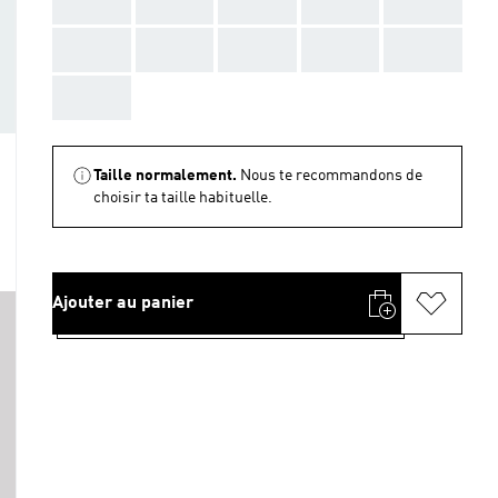
AAA
AAA
AAA
AAA
AAA
AAA
AAA
AAA
AAA
AAA
AAA
Taille normalement.
Nous te recommandons de
choisir ta taille habituelle.
Ajouter au panier