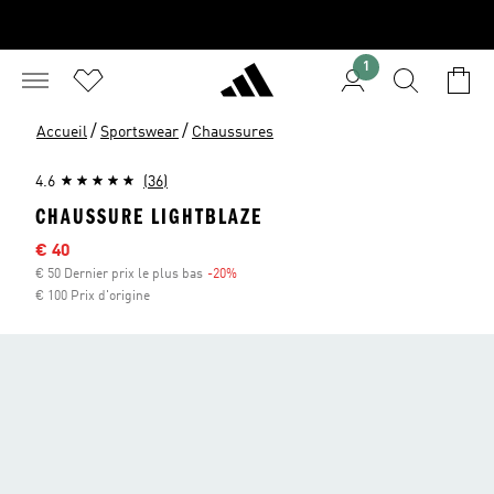
1
/
/
Accueil
Sportswear
Chaussures
4.6
(36)
CHAUSSURE LIGHTBLAZE
Sale price
€ 40
€ 50 Dernier prix le plus bas
-20%
Discount
€ 100 Prix d'origine