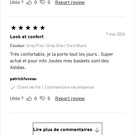
Utile ?
0
0
Report review
7 mai 2026
Look et confort
Couleur:
Grey Five / Grey One / Core Black
Très confortable, je la porte tout les jours . Super
achat et pour info ,toutes mes baskets sont des
Adidas.
patrickfuveau
Client vérifié
Commentaire récompensé
Utile ?
0
0
Report review
Lire plus de commentaires