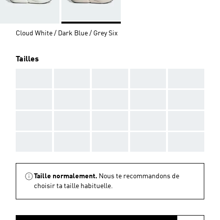
Cloud White / Dark Blue / Grey Six
Tailles
AAA
AAA
AAA
AAA
AAA
AAA
AAA
AAA
AAA
AAA
AAA
AAA
AAA
AAA
AAA
AAA
AAA
AAA
AAA
AAA
Taille normalement.
Nous te recommandons de
choisir ta taille habituelle.