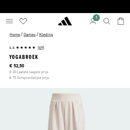
1
/
/
Home
Dames
Kleding
4.6
(69)
YOGABROEK
Current price
€ 52,50
€ 30 Laatste laagste prijs
€ 75 Oorspronkelijke prijs