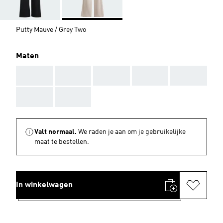
Putty Mauve / Grey Two
Maten
AAA
AAA
AAA
AAA
AAA
AAA
AAA
Valt normaal.
We raden je aan om je gebruikelijke
maat te bestellen.
In winkelwagen