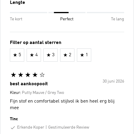
Lengte
Te kort
Perfect
Te lang
Filter op aantal sterren
5
4
3
2
1
30 juni 2026
best aankoopooit
Kleur:
Putty Mauve / Grey Two
Fijn stof en comfortabel stijlvol ik ben heel erg blij
mee
Tinc
Erkende Koper
Gestimuleerde Review