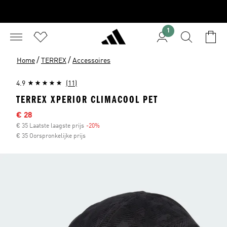
1
/
/
Home
TERREX
Accessoires
4.9
(11)
TERREX XPERIOR CLIMACOOL PET
Sale price
€ 28
€ 35 Laatste laagste prijs
-20%
Discount
€ 35 Oorspronkelijke prijs