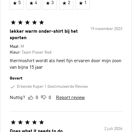
5
4
3
2
1
19 november 2023
lekker warm onder-shirt bij het
sporten
Maat:
M
Kleur:
Team Power Red
thermoshirt wordt als heel fijn ervaren door mijn zoon
van bijna 15 jaar
Govert
Erkende Koper
Gestimuleerde Review
Nuttig?
0
0
Report review
2 juli 2026
Does what it needs to do