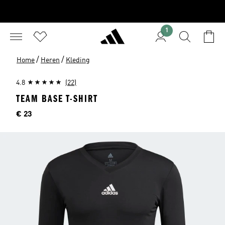
1
/
/
Home
Heren
Kleding
4.8
(22)
TEAM BASE T-SHIRT
Price
€ 23