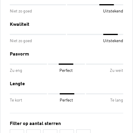
Niet zo goed
Uitstekend
Kwaliteit
Niet zo goed
Uitstekend
Pasvorm
Zu eng
Perfect
Zu weit
Lengte
Te kort
Perfect
Te lang
Filter op aantal sterren