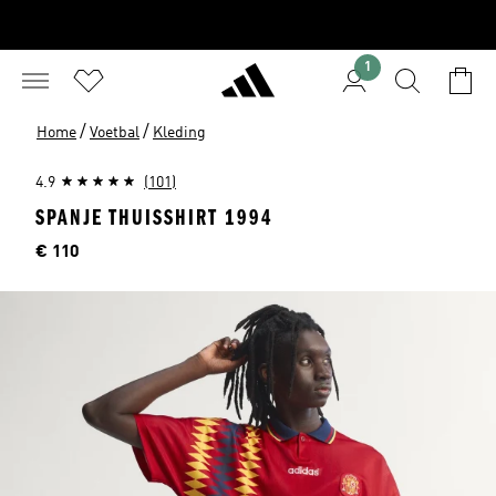
1
/
/
Home
Voetbal
Kleding
4.9
(101)
SPANJE THUISSHIRT 1994
Price
€ 110