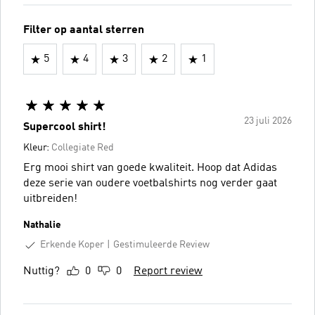
Filter op aantal sterren
5
4
3
2
1
23 juli 2026
Supercool shirt!
Kleur:
Collegiate Red
Erg mooi shirt van goede kwaliteit. Hoop dat Adidas
deze serie van oudere voetbalshirts nog verder gaat
uitbreiden!
Nathalie
Erkende Koper
Gestimuleerde Review
Nuttig?
0
0
Report review