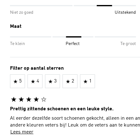
Niet zo goed
Uitstekend
Maat
Te klein
Perfect
Te groot
Filter op aantal sterren
5
4
3
2
1
Prettig zittende schoenen en een leuke style.
Al eerder dezelfde soort schoenen gekocht, alleen in een a
andere kleuren veters bij! Leuk om de veters aan te kunnen 
Lees meer