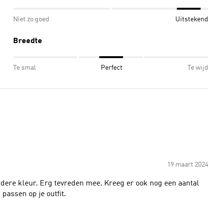
Niet zo goed
Uitstekend
Breedte
Te smal
Perfect
Te wijd
19 maart 2024
ndere kleur. Erg tevreden mee. Kreeg er ook nog een aantal
passen op je outfit.