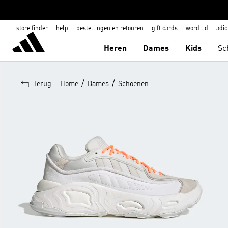
store finder
help
bestellingen en retouren
gift cards
word lid
adic
Heren
Dames
Kids
Sc
/
/
Terug
Home
Dames
Schoenen