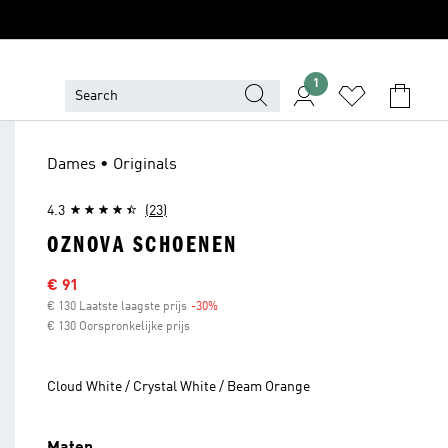
1
Dames • Originals
4.3
(23)
OZNOVA SCHOENEN
Sale price
€ 91
€ 130 Laatste laagste prijs
-30%
Discount
€ 130 Oorspronkelijke prijs
Cloud White / Crystal White / Beam Orange