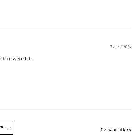
7 april 2024
d lace were fab.
ws
Ga naar filters