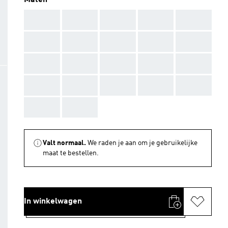
Maten
AAA
AAA
AAA
AAA
AAA
AAA
AAA
AAA
AAA
AAA
AAA
AAA
AAA
AAA
AAA
AAA
AAA
AAA
AAA
AAA
AAA
AAA
Valt normaal.
We raden je aan om je gebruikelijke
maat te bestellen.
In winkelwagen