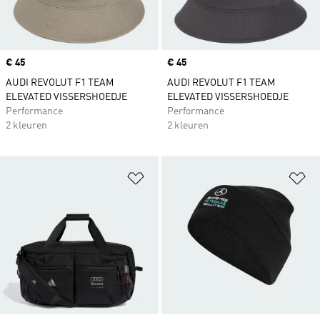
Price
€ 45
Price
€ 45
AUDI REVOLUT F1 TEAM
AUDI REVOLUT F1 TEAM
ELEVATED VISSERSHOEDJE
ELEVATED VISSERSHOEDJE
Performance
Performance
2 kleuren
2 kleuren
Op verlanglijst zetten
Op