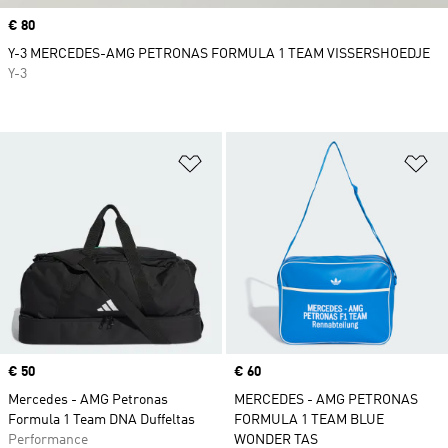
Price
€ 80
Y-3 MERCEDES-AMG PETRONAS FORMULA 1 TEAM VISSERSHOEDJE
Y-3
Op verlanglijst zetten
Op
Price
€ 50
Price
€ 60
Mercedes - AMG Petronas
MERCEDES - AMG PETRONAS
Formula 1 Team DNA Duffeltas
FORMULA 1 TEAM BLUE
Performance
WONDER TAS