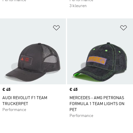
Performance
Performance
3 kleuren
Op verlanglijst zetten
Op
Price
€ 45
Price
€ 45
AUDI REVOLUT F1 TEAM
MERCEDES - AMG PETRONAS
TRUCKERPET
FORMULA 1 TEAM LIGHTS ON
Performance
PET
Performance