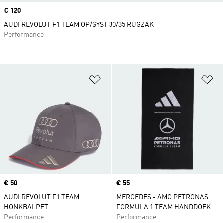
Price
€ 120
AUDI REVOLUT F1 TEAM OP/SYST 30/35 RUGZAK
Performance
Op verlanglijst zetten
Op
Price
€ 50
Price
€ 55
AUDI REVOLUT F1 TEAM
MERCEDES - AMG PETRONAS
HONKBALPET
FORMULA 1 TEAM HANDDOEK
Performance
Performance