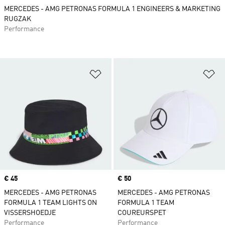
MERCEDES - AMG PETRONAS FORMULA 1 ENGINEERS & MARKETING
RUGZAK
Performance
Op verlanglijst zetten
Op
Price
€ 45
Price
€ 50
MERCEDES - AMG PETRONAS
MERCEDES - AMG PETRONAS
FORMULA 1 TEAM LIGHTS ON
FORMULA 1 TEAM
VISSERSHOEDJE
COUREURSPET
Performance
Performance