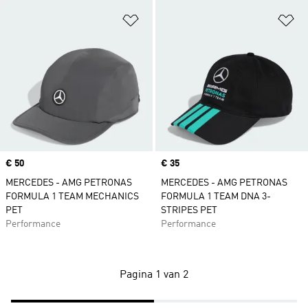
Op verlanglijst zetten
Op
Price
€ 50
Price
€ 35
MERCEDES - AMG PETRONAS
MERCEDES - AMG PETRONAS
FORMULA 1 TEAM MECHANICS
FORMULA 1 TEAM DNA 3-
PET
STRIPES PET
Performance
Performance
Pagina 1 van 2