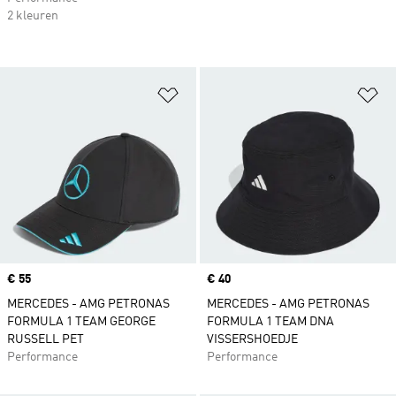
2 kleuren
Op verlanglijst zetten
Op
Price
€ 55
Price
€ 40
MERCEDES - AMG PETRONAS
MERCEDES - AMG PETRONAS
FORMULA 1 TEAM GEORGE
FORMULA 1 TEAM DNA
RUSSELL PET
VISSERSHOEDJE
Performance
Performance