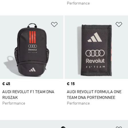
Performance
Op verlanglijst zetten
Op
Price
€ 45
Price
€ 15
AUDI REVOLUT F1 TEAM DNA
AUDI REVOLUT FORMULA ONE
RUGZAK
TEAM DNA PORTEMONNEE
Performance
Performance
Op