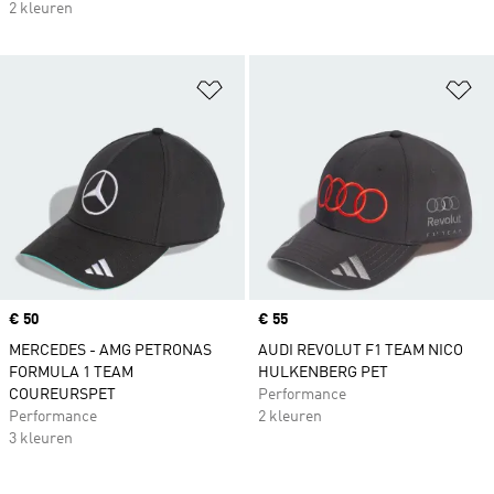
2 kleuren
Op verlanglijst zetten
Op
Price
€ 50
Price
€ 55
MERCEDES - AMG PETRONAS
AUDI REVOLUT F1 TEAM NICO
FORMULA 1 TEAM
HULKENBERG PET
COUREURSPET
Performance
Performance
2 kleuren
3 kleuren