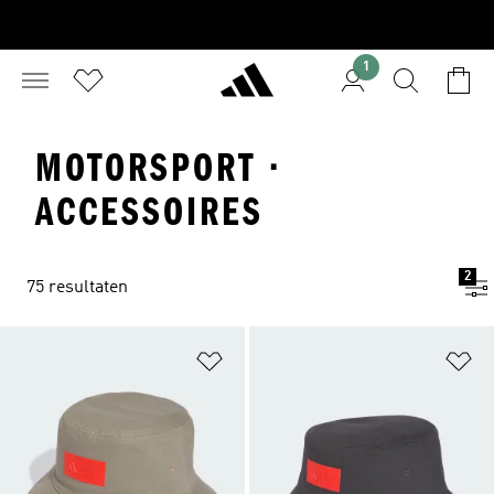
1
MOTORSPORT ·
ACCESSOIRES
2
75 resultaten
Op verlanglijst zetten
Op