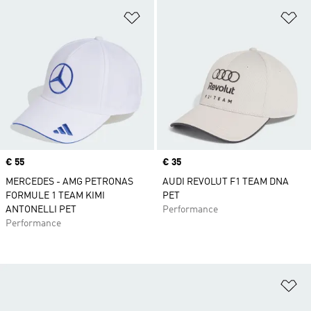
Op verlanglijst zetten
Op
Price
€ 55
Price
€ 35
MERCEDES - AMG PETRONAS
AUDI REVOLUT F1 TEAM DNA
FORMULE 1 TEAM KIMI
PET
ANTONELLI PET
Performance
Performance
Op