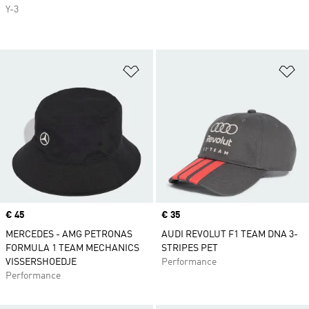
Y-3
Op verlanglijst zetten
Op
Price
€ 45
Price
€ 35
MERCEDES - AMG PETRONAS
AUDI REVOLUT F1 TEAM DNA 3-
FORMULA 1 TEAM MECHANICS
STRIPES PET
VISSERSHOEDJE
Performance
Performance