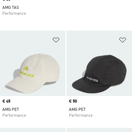
AMG TAS
Performance
Op verlanglijst zetten
Op
Price
€ 45
Price
€ 50
AMG PET
AMG PET
Performance
Performance