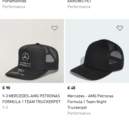
Portemonnee
ARROWS PET
Performance
Performance
Op verlanglijst zetten
Op
Price
€ 90
Price
€ 45
Y-3 MERCEDES-AMG PETRONAS
Mercedes - AMG Petronas
FORMULA 1 TEAM TRUCKERPET
Formula 1 Team Night
Y-3
Truckerpet
Performance