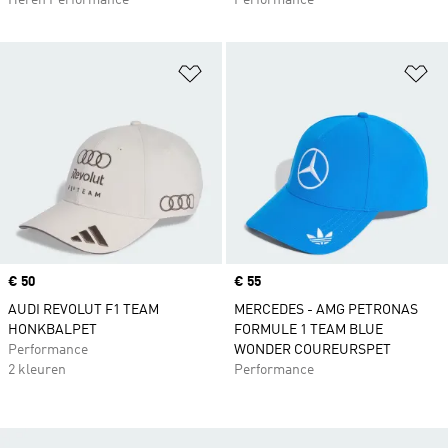
Heren Performance
Performance
Op verlanglijst zetten
Op
Price
€ 50
Price
€ 55
AUDI REVOLUT F1 TEAM
MERCEDES - AMG PETRONAS
HONKBALPET
FORMULE 1 TEAM BLUE
Performance
WONDER COUREURSPET
2 kleuren
Performance