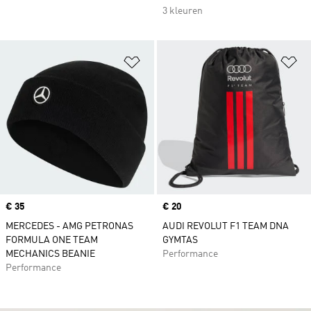
3 kleuren
Op verlanglijst zetten
Op
Price
€ 35
Price
€ 20
MERCEDES - AMG PETRONAS
AUDI REVOLUT F1 TEAM DNA
FORMULA ONE TEAM
GYMTAS
MECHANICS BEANIE
Performance
Performance