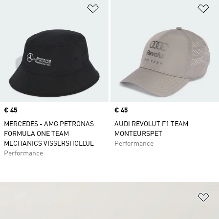
Op verlanglijst zetten
Op
Price
€ 45
Price
€ 45
MERCEDES - AMG PETRONAS
AUDI REVOLUT F1 TEAM
FORMULA ONE TEAM
MONTEURSPET
MECHANICS VISSERSHOEDJE
Performance
Performance
Op