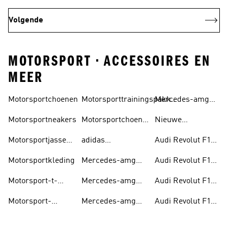
Volgende
MOTORSPORT • ACCESSOIRES EN
MEER
Motorsportchoenen
Motorsporttrainingspakken
Mercedes-amg
hoodies
Voor Kinderen
Petronas F1-
Motorsportneakers
Motorsportchoenen
Nieuwe
schoenen
Voor Heren
Motorsport-items
Motorsportjassen
adidas
Audi Revolut F1
& -jacks
Supernova-
Team-jassen & -
Motorsportkleding
Mercedes-amg
Audi Revolut F1
schoenen Voor
jacks
Petronas F1-
Team-petten
Motorsport
Motorsport-t-
Mercedes-amg
Audi Revolut F1
jassen & -jacks
shirts
Petronas F1-
Team-sportshirts
Motorsport-
Mercedes-amg
Audi Revolut F1
petten
teamwear
Petronas F1-
Team-hoodies