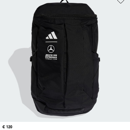
Price
€ 120