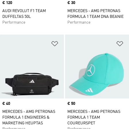
Price
€ 120
Price
€ 30
AUDI REVOLUT F1 TEAM
MERCEDES - AMG PETRONAS
DUFFELTAS 50L
FORMULA 1 TEAM DNA BEANIE
Performance
Performance
Op verlanglijst zetten
Op
Price
€ 40
Price
€ 50
MERCEDES - AMG PETRONAS
MERCEDES - AMG PETRONAS
FORMULA 1 ENGINEERS &
FORMULA 1 TEAM
MARKETING HEUPTAS
COUREURSPET