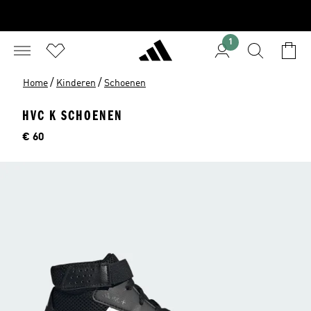
1
/
/
Home
Kinderen
Schoenen
HVC K SCHOENEN
Price
€ 60