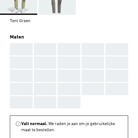
Tent Green
Maten
AAA
AAA
AAA
AAA
AAA
AAA
AAA
AAA
AAA
AAA
AAA
AAA
AAA
AAA
AAA
AAA
AAA
AAA
AAA
AAA
AAA
AAA
AAA
Valt normaal.
We raden je aan om je gebruikelijke
maat te bestellen.