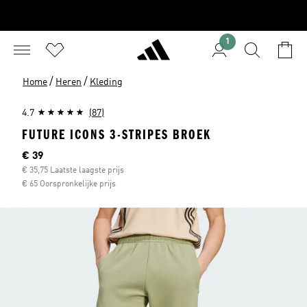
1
/
/
Home
Heren
Kleding
4.7
(87)
FUTURE ICONS 3-STRIPES BROEK
Current price
€ 39
€ 35,75 Laatste laagste prijs
€ 65 Oorspronkelijke prijs