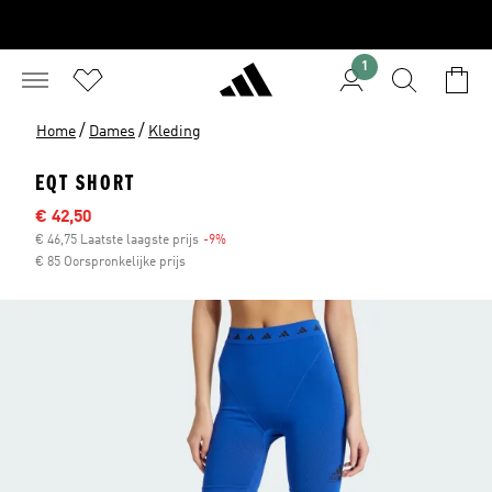
1
/
/
Home
Dames
Kleding
EQT SHORT
Sale price
€ 42,50
€ 46,75 Laatste laagste prijs
-9%
Discount
€ 85 Oorspronkelijke prijs