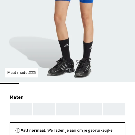
Maat model
Maten
AAA
AAA
AAA
AAA
AAA
Valt normaal.
We raden je aan om je gebruikelijke