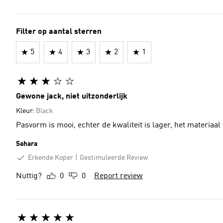
Filter op aantal sterren
5
4
3
2
1
Gewone jack, niet uitzonderlijk
Kleur:
Black
Pasvorm is mooi, echter de kwaliteit is lager, het materiaa
Sahara
Erkende Koper
Gestimuleerde Review
Nuttig?
0
0
Report review