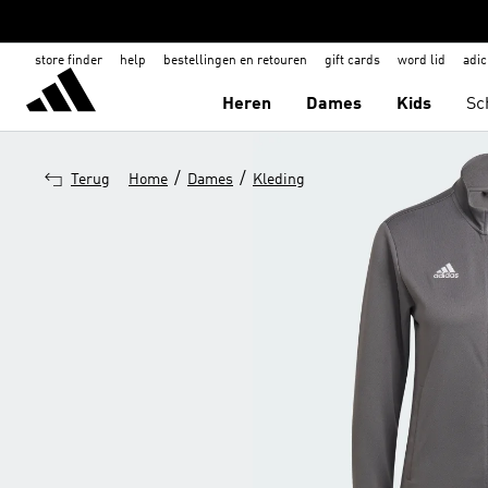
store finder
help
bestellingen en retouren
gift cards
word lid
adic
Heren
Dames
Kids
Sc
/
/
Terug
Home
Dames
Kleding