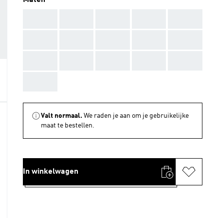
Maten
AAA
AAA
AAA
AAA
AAA
AAA
AAA
AAA
AAA
AAA
AAA
AAA
AAA
AAA
AAA
AAA
Valt normaal.
We raden je aan om je gebruikelijke
maat te bestellen.
In winkelwagen