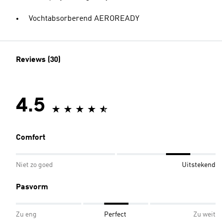
Vochtabsorberend AEROREADY
Reviews (30)
4.5
Comfort
Niet zo goed
Uitstekend
Pasvorm
Zu eng
Perfect
Zu weit