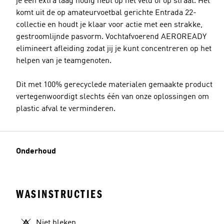
je een extra laag nodig hebt op het veld of op straat. Het
komt uit de op amateurvoetbal gerichte Entrada 22-
collectie en houdt je klaar voor actie met een strakke,
gestroomlijnde pasvorm. Vochtafvoerend AEROREADY
elimineert afleiding zodat jij je kunt concentreren op het
helpen van je teamgenoten.
Dit met 100% gerecyclede materialen gemaakte product
vertegenwoordigt slechts één van onze oplossingen om
plastic afval te verminderen.
Onderhoud
WASINSTRUCTIES
Niet bleken