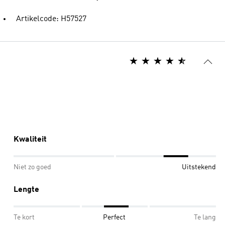
Artikelcode: H57527
Kwaliteit
Niet zo goed
Uitstekend
Lengte
Te kort
Perfect
Te lang