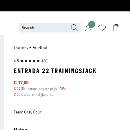
1
Dames • Voetbal
4.5
(30)
ENTRADA 22 TRAININGSJACK
Sale price
€ 17,50
€ 24,50 Laatste laagste prijs
-28%
Discount
€ 35 Oorspronkelijke prijs
Team Grey Four