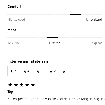
Comfort
Niet zo goed
Uitstekend
Maat
Te klein
Perfect
Te groot
Filter op aantal sterren
5
4
3
2
1
Top
Zitten perfect geen las van de voeten. Heb ze langen dagen