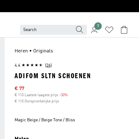
1
Heren • Originals
4.4
(26)
ADIFOM SLTN SCHOENEN
Sale price
€ 77
€ 110 Laatste laagste prijs
-30%
Discount
€ 110 Oorspronkelijke prijs
Magic Beige / Beige Tone / Bliss