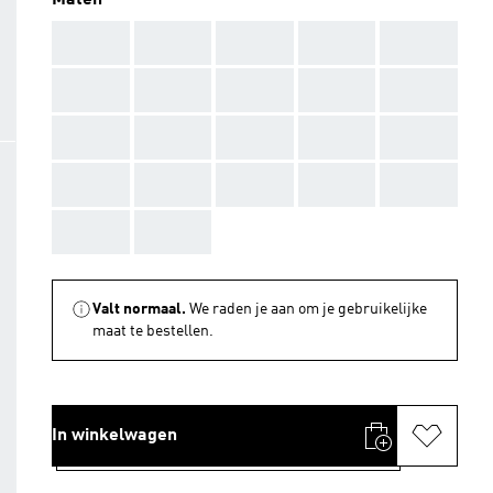
Maten
AAA
AAA
AAA
AAA
AAA
AAA
AAA
AAA
AAA
AAA
AAA
AAA
AAA
AAA
AAA
AAA
AAA
AAA
AAA
AAA
AAA
AAA
Valt normaal.
We raden je aan om je gebruikelijke
maat te bestellen.
In winkelwagen