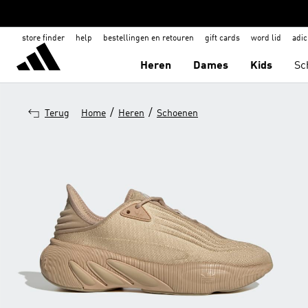
store finder
help
bestellingen en retouren
gift cards
word lid
adic
Heren
Dames
Kids
Sc
/
/
Terug
Home
Heren
Schoenen