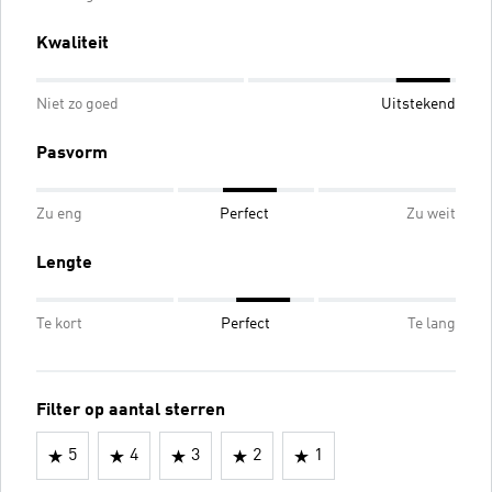
Kwaliteit
Niet zo goed
Uitstekend
Pasvorm
Zu eng
Perfect
Zu weit
Lengte
Te kort
Perfect
Te lang
Filter op aantal sterren
5
4
3
2
1