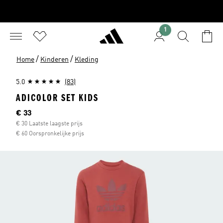
1
/
/
Home
Kinderen
Kleding
5.0
(83)
ADICOLOR SET KIDS
Current price
€ 33
€ 30 Laatste laagste prijs
€ 60 Oorspronkelijke prijs