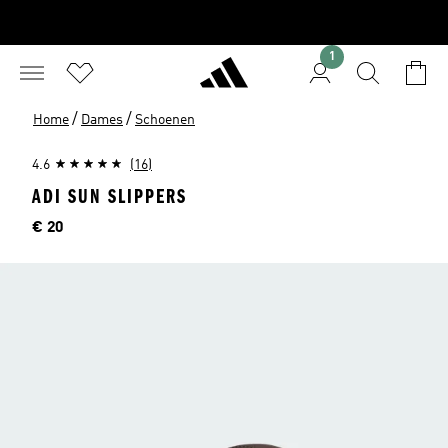
1
/
/
Home
Dames
Schoenen
4.6
(16)
ADI SUN SLIPPERS
Price
€ 20