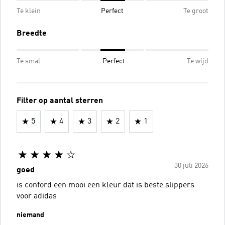
Te klein
Perfect
Te groot
Breedte
Te smal
Perfect
Te wijd
Filter op aantal sterren
5
4
3
2
1
30 juli 2026
goed
is conford een mooi een kleur dat is beste slippers
voor adidas
niemand