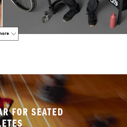
more
AR FOR SEATED
LETES