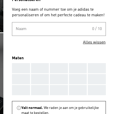
Personaliseren
Voeg een naam of nummer toe om je adidas te
personaliseren of om het perfecte cadeau te maken!
Naam
0 / 10
Alles wissen
Maten
AAA
AAA
AAA
AAA
AAA
AAA
AAA
AAA
AAA
AAA
AAA
AAA
AAA
AAA
AAA
Valt normaal.
We raden je aan om je gebruikelijke
maat te bestellen.