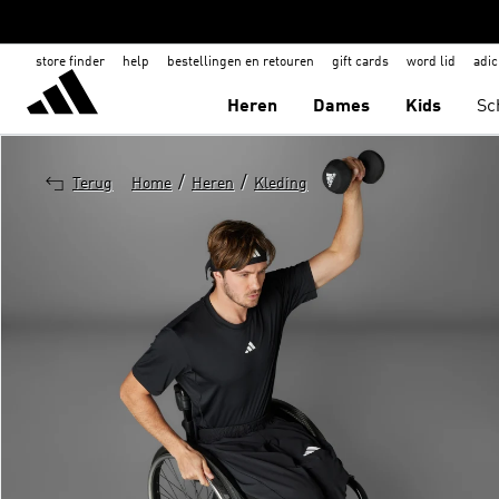
store finder
help
bestellingen en retouren
gift cards
word lid
adic
Heren
Dames
Kids
Sc
/
/
Terug
Home
Heren
Kleding