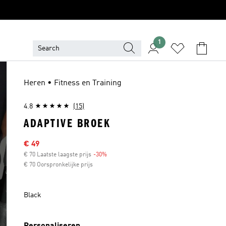
1
Heren • Fitness en Training
4.8
(15)
ADAPTIVE BROEK
Sale price
€ 49
€ 70 Laatste laagste prijs
-30%
Discount
€ 70 Oorspronkelijke prijs
Black