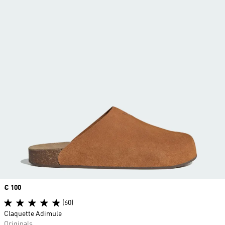
Prix
€ 100
(60)
Claquette Adimule
Originals