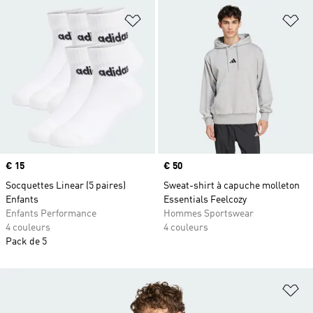
Ajouter à la Liste de produits favor
Aj
Prix
€ 15
Prix
€ 50
Socquettes Linear (5 paires)
Sweat-shirt à capuche molleton
Enfants
Essentials Feelcozy
Enfants Performance
Hommes Sportswear
4 couleurs
4 couleurs
Pack de 5
Aj