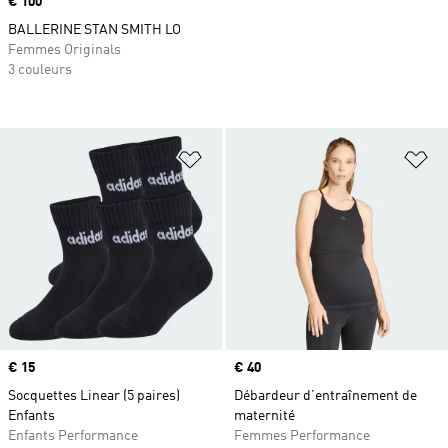
Prix
€ 100
BALLERINE STAN SMITH LO
Femmes Originals
3 couleurs
Ajouter à la Liste de produits favor
Aj
Prix
€ 15
Prix
€ 40
Socquettes Linear (5 paires)
Débardeur d’entraînement de
Enfants
maternité
Enfants Performance
Femmes Performance