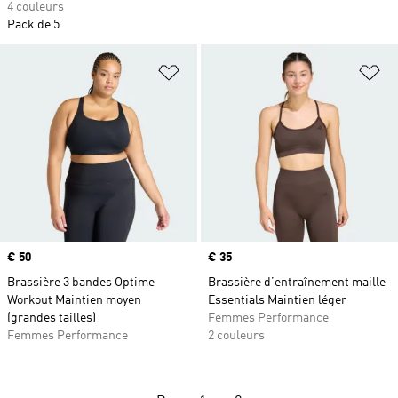
4 couleurs
Pack de 5
Ajouter à la Liste de produits favor
Aj
Prix
€ 50
Prix
€ 35
Brassière 3 bandes Optime
Brassière d’entraînement maille
Workout Maintien moyen
Essentials Maintien léger
(grandes tailles)
Femmes Performance
Femmes Performance
2 couleurs