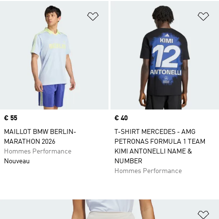
Ajouter à la Liste de produits favor
Aj
Prix
€ 55
Prix
€ 40
MAILLOT BMW BERLIN-
T-SHIRT MERCEDES - AMG
MARATHON 2026
PETRONAS FORMULA 1 TEAM
Hommes Performance
KIMI ANTONELLI NAME &
Nouveau
NUMBER
Hommes Performance
Aj