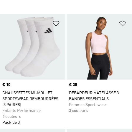
Ajouter à la Liste de produits favor
Aj
Prix
€ 10
Prix
€ 35
CHAUSSETTES MI-MOLLET
DÉBARDEUR MATELASSÉ 3
SPORTSWEAR REMBOURRÉES
BANDES ESSENTIALS
(3 PAIRES)
Femmes Sportswear
Enfants Performance
3 couleurs
6 couleurs
Pack de 3