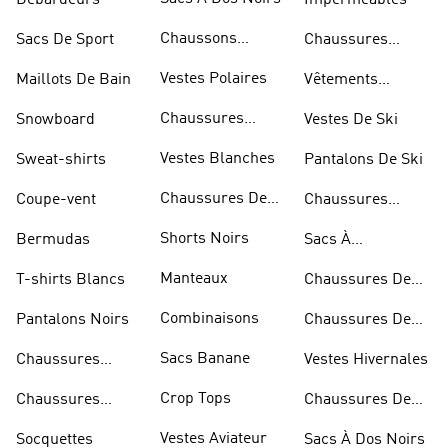
Débardeurs
Imperméables
Chaussons
Sacs De Sport
Chaussures
D'escalade
Blanches
Vestes Polaires
Maillots De Bain
Vêtements
Sportifs
Chaussures
Snowboard
Vestes De Ski
D'haltérophilie
Vestes Blanches
Sweat-shirts
Pantalons De Ski
Chaussures De
Coupe-vent
Chaussures
Basketball
Rouges
Shorts Noirs
Bermudas
Sacs À
Bandoulière
Manteaux
T-shirts Blancs
Chaussures De
Rugby
Combinaisons
Pantalons Noirs
Chaussures De
Skateur
Sacs Banane
Chaussures
Vestes Hivernales
Bleues
Crop Tops
Chaussures
Chaussures De
Dorées
Marche
Vestes Aviateur
Socquettes
Sacs À Dos Noirs