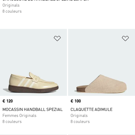
Originals
8 couleurs
Ajouter à la Liste de produits favor
Aj
Prix
€ 120
Prix
€ 100
MOCASSIN HANDBALL SPEZIAL
CLAQUETTE ADIMULE
Femmes Originals
Originals
8 couleurs
8 couleurs