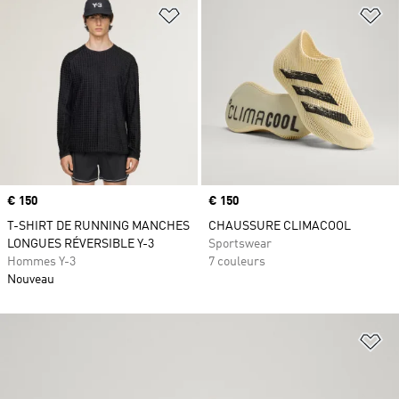
Ajouter à la Liste de produits favor
Aj
Prix
€ 150
Prix
€ 150
T-SHIRT DE RUNNING MANCHES
CHAUSSURE CLIMACOOL
LONGUES RÉVERSIBLE Y-3
Sportswear
Hommes Y-3
7 couleurs
Nouveau
Aj