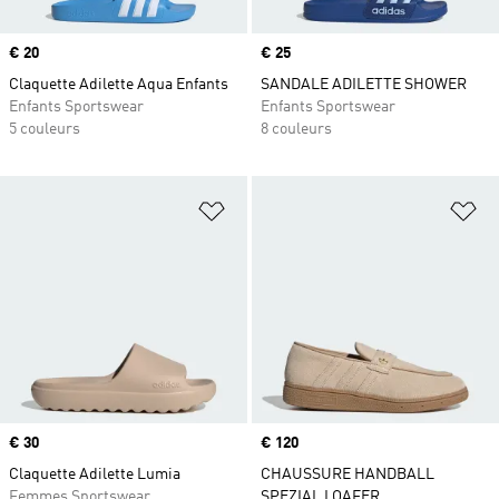
Prix
€ 20
Prix
€ 25
Claquette Adilette Aqua Enfants
SANDALE ADILETTE SHOWER
Enfants Sportswear
Enfants Sportswear
5 couleurs
8 couleurs
Ajouter à la Liste de produits favor
Aj
Prix
€ 30
Prix
€ 120
Claquette Adilette Lumia
CHAUSSURE HANDBALL
Femmes Sportswear
SPEZIAL LOAFER