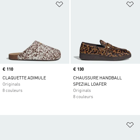
Ajouter à la Liste de produits favor
Aj
Prix
€ 110
Prix
€ 130
CLAQUETTE ADIMULE
CHAUSSURE HANDBALL
Originals
SPEZIAL LOAFER
8 couleurs
Originals
8 couleurs
Aj