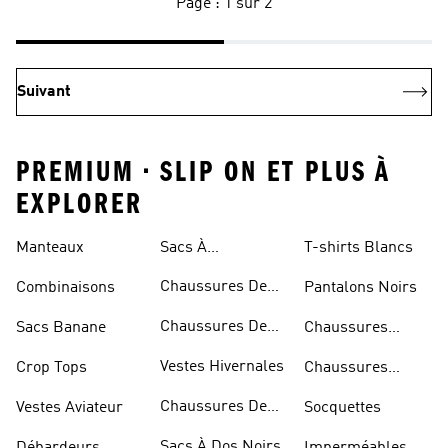
Page : 1 sur 2
Suivant
PREMIUM • SLIP ON ET PLUS À
EXPLORER
Manteaux
Sacs À
T-shirts Blancs
Bandoulière
Chaussures De
Combinaisons
Pantalons Noirs
Rugby
Chaussures De
Sacs Banane
Chaussures
Skateur
Bleues
Vestes Hivernales
Crop Tops
Chaussures
Dorées
Chaussures De
Vestes Aviateur
Socquettes
Marche
Sacs À Dos Noirs