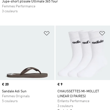
Jupe-short plissée Ultimate 365 Tour
Femmes Performance
3 couleurs
Ajouter à la Liste de produits favor
Aj
Prix
€ 20
Prix
€ 9
Sandale Adi Sun
CHAUSSETTES MI-MOLLET
Femmes Originals
LINEAR (3 PAIRES)
5 couleurs
Enfants Performance
3 couleurs