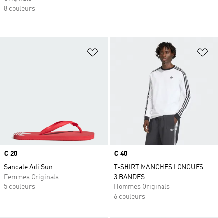
8 couleurs
Ajouter à la Liste de produits favor
Aj
Prix
€ 20
Prix
€ 40
Sandale Adi Sun
T-SHIRT MANCHES LONGUES
Femmes Originals
3 BANDES
5 couleurs
Hommes Originals
6 couleurs