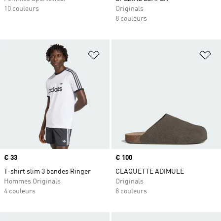
10 couleurs
Originals
8 couleurs
Ajouter à la Liste de produits favor
Aj
Prix
€ 33
Prix
€ 100
T-shirt slim 3 bandes Ringer
CLAQUETTE ADIMULE
Hommes Originals
Originals
4 couleurs
8 couleurs