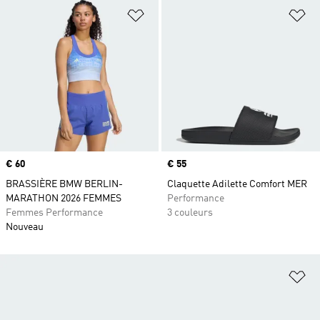
Ajouter à la Liste de produits favor
Aj
Prix
€ 60
Prix
€ 55
BRASSIÈRE BMW BERLIN-
Claquette Adilette Comfort MER
MARATHON 2026 FEMMES
Performance
Femmes Performance
3 couleurs
Nouveau
Aj