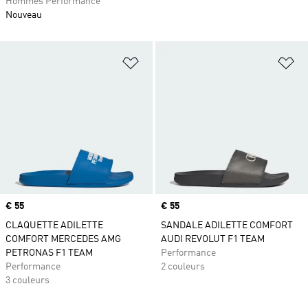
Hommes Performance
Nouveau
Ajouter à la Liste de produits favor
Aj
Prix
€ 55
Prix
€ 55
CLAQUETTE ADILETTE
SANDALE ADILETTE COMFORT
COMFORT MERCEDES AMG
AUDI REVOLUT F1 TEAM
PETRONAS F1 TEAM
Performance
Performance
2 couleurs
3 couleurs