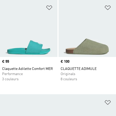
Ajouter à la Liste de produits favor
Aj
Prix
€ 55
Prix
€ 100
Claquette Adilette Comfort MER
CLAQUETTE ADIMULE
Performance
Originals
3 couleurs
8 couleurs
Aj