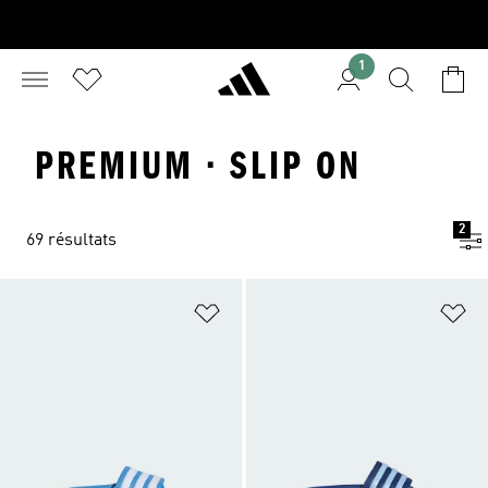
1
PREMIUM · SLIP ON
2
69 résultats
Ajouter à la Liste de produits favor
Aj