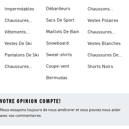
Débardeurs
Imperméables
Chaussons
D'escalade
Sacs De Sport
Chaussures
Vestes Polaires
Blanches
Maillots De Bain
Vêtements
Chaussures
Sportifs
D'haltérophilie
Snowboard
Vestes De Ski
Vestes Blanches
Sweat-shirts
Pantalons De Ski
Chaussures De
Basketball
Coupe-vent
Chaussures
Shorts Noirs
Rouges
Bermudas
VOTRE OPINION COMPTE!
Nous essayons toujours de nous améliorer et vous pouvez nous aider
avec vos commentaires.