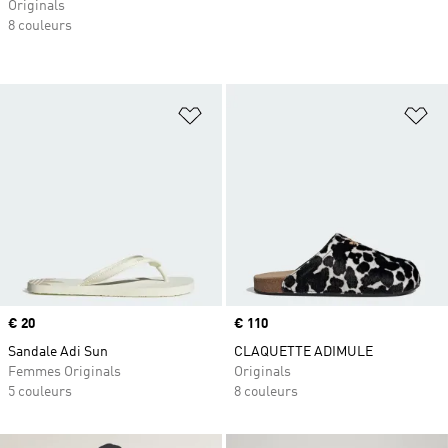
Originals
8 couleurs
Ajouter à la Liste de produits favor
Aj
Prix
€ 20
Prix
€ 110
Sandale Adi Sun
CLAQUETTE ADIMULE
Femmes Originals
Originals
5 couleurs
8 couleurs