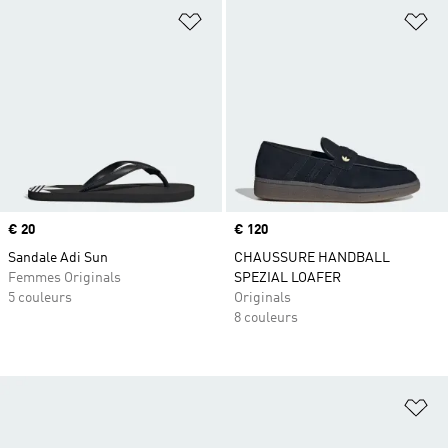
Ajouter à la Liste de produits favor
Aj
Prix
€ 20
Prix
€ 120
Sandale Adi Sun
CHAUSSURE HANDBALL
Femmes Originals
SPEZIAL LOAFER
5 couleurs
Originals
8 couleurs
Aj