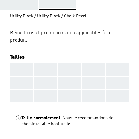
Utility Black / Utility Black / Chalk Pearl
Réductions et promotions non applicables à ce
produit.
Tailles
AAA
AAA
AAA
AAA
AAA
AAA
AAA
AAA
AAA
AAA
AAA
AAA
AAA
AAA
AAA
Taille normalement.
Nous te recommandons de
choisir ta taille habituelle.