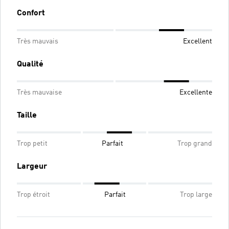
Confort
Très mauvais
Excellent
Qualité
Très mauvaise
Excellente
Taille
Trop petit
Parfait
Trop grand
Largeur
Trop étroit
Parfait
Trop large