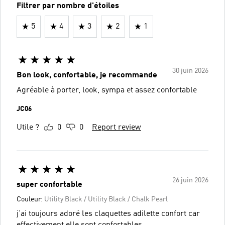
Filtrer par nombre d'étoiles
5
4
3
2
1
30 juin 2026
Bon look, confortable, je recommande
Agréable à porter, look, sympa et assez confortable
JC06
Utile ?
0
0
Report review
26 juin 2026
super confortable
Couleur:
Utility Black / Utility Black / Chalk Pearl
j'ai toujours adoré les claquettes adilette confort car
effectivement elle sont confortables