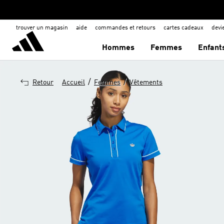
trouver un magasin
aide
commandes et retours
cartes cadeaux
dev
Hommes
Femmes
Enfant
/
/
Retour
Accueil
Femmes
Vêtements