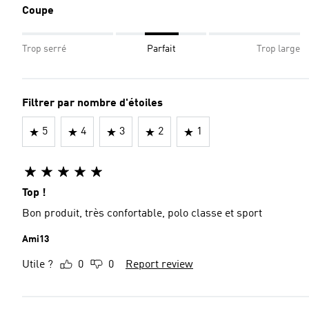
Coupe
Trop serré
Parfait
Trop large
Filtrer par nombre d'étoiles
5
4
3
2
1
Top !
Bon produit, très confortable, polo classe et sport
Ami13
Utile ?
0
0
Report review