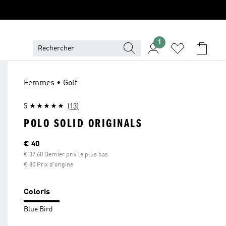
1
Femmes • Golf
5
(13)
POLO SOLID ORIGINALS
Current price
€ 40
€ 37,60 Dernier prix le plus bas
€ 80 Prix d'origine
Coloris
Blue Bird