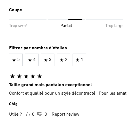
Coupe
Trop serré
Parfait
Trop large
Filtrer par nombre d'étoiles
5
4
3
2
1
Taille grand mais pantalon exceptionnel
Confort et qualité pour un style décontracté . Pour les a
Chlg
Utile ?
0
0
Report review