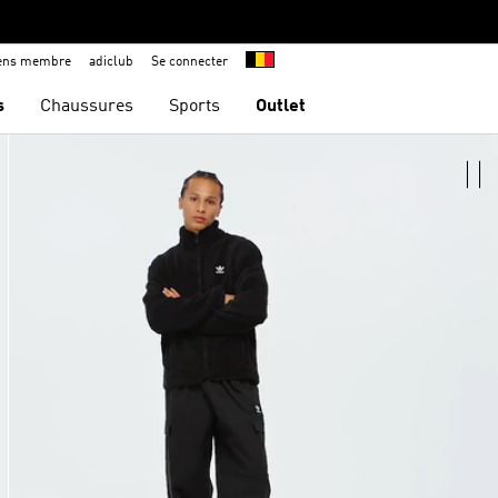
iens membre
adiclub
Se connecter
s
Chaussures
Sports
Outlet