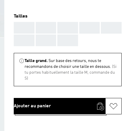
Tailles
AAA
AAA
AAA
AAA
AAA
AAA
AAA
AAA
Taille grand.
Sur base des retours, nous te
recommandons de choisir une taille en dessous.
(Si
tu portes habituellement la taille M, commande du
S)
Ajouter au panier