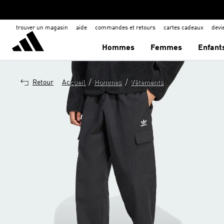
trouver un magasin
aide
commandes et retours
cartes cadeaux
dev
Hommes
Femmes
Enfant
/
/
Retour
Accueil
Hommes
Vêtements