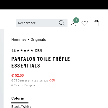
1
Hommes • Originals
4.8
(582)
PANTALON TOILE TRÈFLE
ESSENTIALS
Sale price
€ 52,50
€ 75 Dernier prix le plus bas
-30%
Discount
€ 75 Prix d'origine
Coloris
Black / White