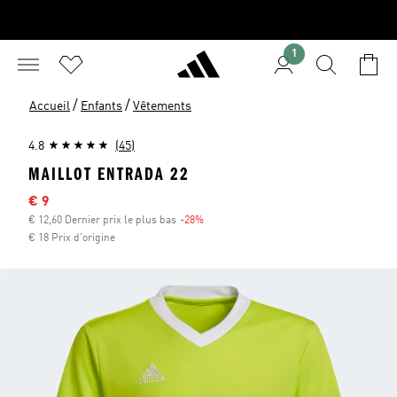
1
/
/
Accueil
Enfants
Vêtements
4.8
(45)
MAILLOT ENTRADA 22
Sale price
€ 9
€ 12,60 Dernier prix le plus bas
-28%
Discount
€ 18 Prix d'origine