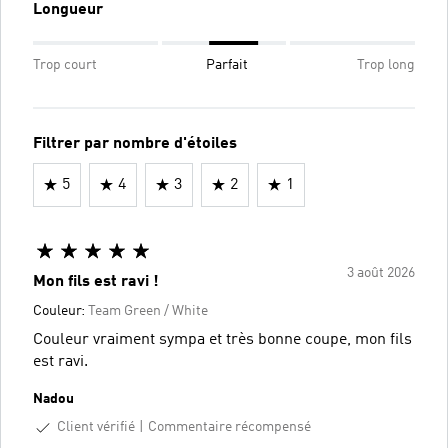
Longueur
Trop court
Parfait
Trop long
Filtrer par nombre d'étoiles
5
4
3
2
1
3 août 2026
Mon fils est ravi !
Couleur:
Team Green / White
Couleur vraiment sympa et très bonne coupe, mon fils
est ravi.
Nadou
Client vérifié
Commentaire récompensé