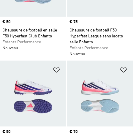
Prix
€ 50
Prix
€ 75
Chaussure de football en salle
Chaussure de football F50
F50 Hyperfast Club Enfants
Hyperfast League sans lacets
Enfants Performance
salle Enfants
Nouveau
Enfants Performance
Nouveau
Ajouter à la Liste de produits favor
Aj
Prix
€ 50
Prix
€ 70