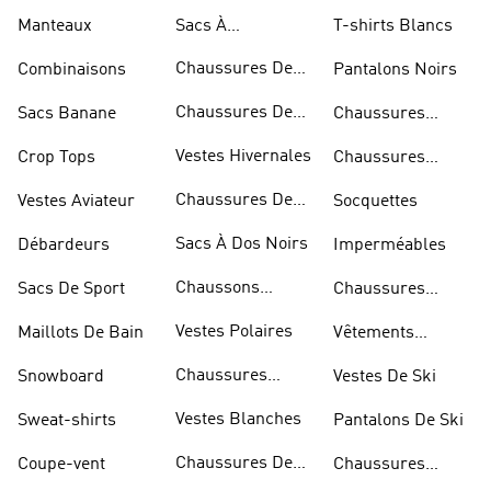
Manteaux
Sacs À
T-shirts Blancs
Bandoulière
Chaussures De
Combinaisons
Pantalons Noirs
Rugby
Chaussures De
Sacs Banane
Chaussures
Skateur
Bleues
Vestes Hivernales
Crop Tops
Chaussures
Dorées
Chaussures De
Vestes Aviateur
Socquettes
Marche
Sacs À Dos Noirs
Débardeurs
Imperméables
Chaussons
Sacs De Sport
Chaussures
D'escalade
Blanches
Vestes Polaires
Maillots De Bain
Vêtements
Sportifs
Chaussures
Snowboard
Vestes De Ski
D'haltérophilie
Vestes Blanches
Sweat-shirts
Pantalons De Ski
Chaussures De
Coupe-vent
Chaussures
Basketball