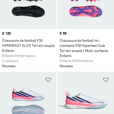
Prix
€ 120
Prix
€ 55
Chaussure de football F50
Chaussure de football mi-
HYPERFAST ELITE Terrain souple
montante F50 Hyperfast Club
Enfants
Terrain souple / Multi-surfaces
Enfants Performance
Enfants
3 couleurs
Enfants Performance
Nouveau
Nouveau
Ajouter à la Liste de produits favor
Aj