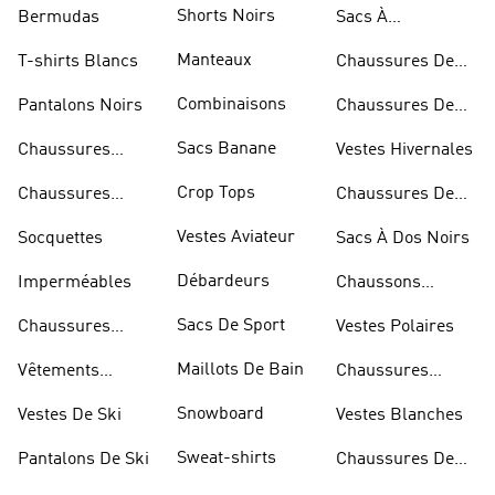
Rouges
Shorts Noirs
Bermudas
Sacs À
Bandoulière
Manteaux
T-shirts Blancs
Chaussures De
Rugby
Combinaisons
Pantalons Noirs
Chaussures De
Skateur
Sacs Banane
Chaussures
Vestes Hivernales
Bleues
Crop Tops
Chaussures
Chaussures De
Dorées
Marche
Vestes Aviateur
Socquettes
Sacs À Dos Noirs
Débardeurs
Imperméables
Chaussons
D'escalade
Sacs De Sport
Chaussures
Vestes Polaires
Blanches
Maillots De Bain
Vêtements
Chaussures
Sportifs
D'haltérophilie
Snowboard
Vestes De Ski
Vestes Blanches
Sweat-shirts
Pantalons De Ski
Chaussures De
Basketball