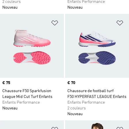
2 couleurs
Enfants Performance
Nouveau
Nouveau
Ajouter à la Liste de produits favor
Aj
Prix
€ 75
Prix
€ 70
Chaussure F50 Sparkfusion
Chaussure de football turf
League Mid Cut Turf Enfants
F50 HYPERFAST LEAGUE Enfants
Enfants Performance
Enfants Performance
Nouveau
2 couleurs
Nouveau
Ajouter à la Liste de produits favor
Aj