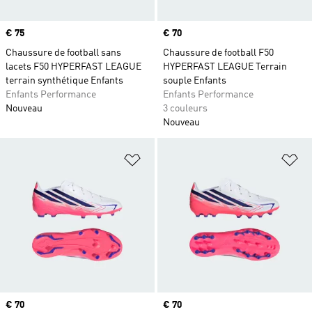
Prix
€ 75
Prix
€ 70
Chaussure de football sans
Chaussure de football F50
lacets F50 HYPERFAST LEAGUE
HYPERFAST LEAGUE Terrain
terrain synthétique Enfants
souple Enfants
Enfants Performance
Enfants Performance
Nouveau
3 couleurs
Nouveau
Ajouter à la Liste de produits favor
Aj
Prix
€ 70
Prix
€ 70