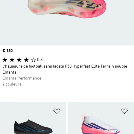
Prix
€ 130
(58)
Chaussure de football sans lacets F50 Hyperfast Elite Terrain souple
Enfants
Enfants Performance
2 couleurs
Ajouter à la Liste de produits favor
Aj