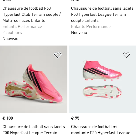
Prix
€ 50
Prix
€ 75
Chaussure de football F50
Chaussure de football sans lacets
Hyperfast Club Terrain souple /
F50 Hyperfast League Terrain
Multi-surfaces Enfants
souple Enfants
Enfants Performance
Enfants Performance
2 couleurs
Nouveau
Nouveau
Ajouter à la Liste de produits favor
Aj
Prix
€ 100
Prix
€ 75
Chaussure de football sans lacets
Chaussure de football mi-
F50 Hyperfast League Terrain
montante F50 Hyperfast League