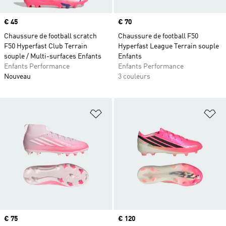
Prix
€ 45
Prix
€ 70
Chaussure de football scratch
Chaussure de football F50
F50 Hyperfast Club Terrain
Hyperfast League Terrain souple
souple / Multi-surfaces Enfants
Enfants
Enfants Performance
Enfants Performance
Nouveau
3 couleurs
Ajouter à la Liste de produits favor
Aj
Prix
€ 75
Prix
€ 120