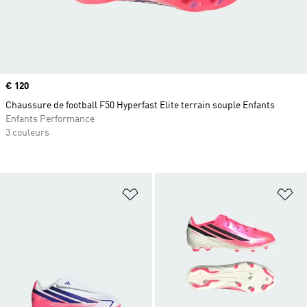
Prix
€ 120
Chaussure de football F50 Hyperfast Elite terrain souple Enfants
Enfants Performance
3 couleurs
Ajouter à la Liste de produits favor
Aj