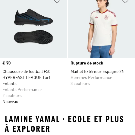
Prix
€ 70
Rupture de stock
Chaussure de football F50
Maillot Extérieur Espagne 26
HYPERFAST LEAGUE Turf
Hommes Performance
Enfants
3 couleurs
Enfants Performance
2 couleurs
Nouveau
LAMINE YAMAL • ECOLE ET PLUS
À EXPLORER