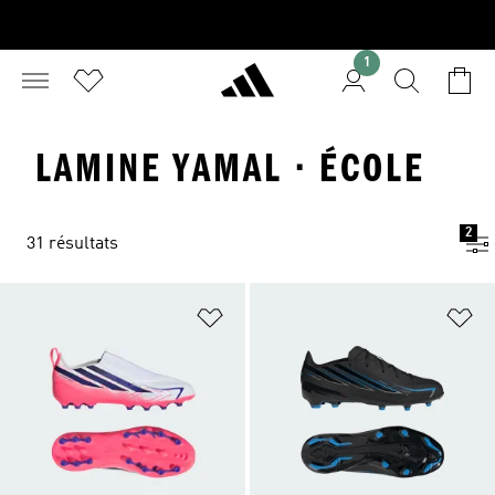
1
LAMINE YAMAL · ÉCOLE
2
31 résultats
Ajouter à la Liste de produits favor
Aj