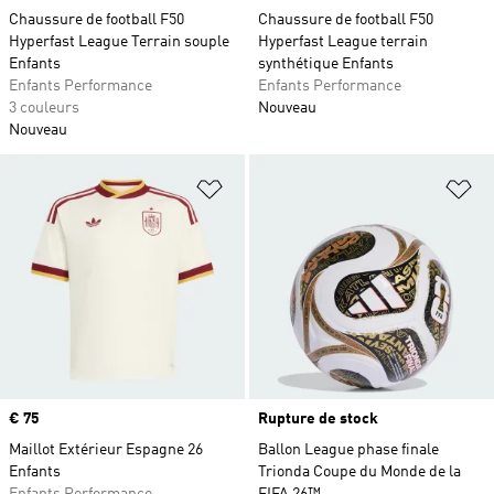
Chaussure de football F50
Chaussure de football F50
Hyperfast League Terrain souple
Hyperfast League terrain
Enfants
synthétique Enfants
Enfants Performance
Enfants Performance
3 couleurs
Nouveau
Nouveau
Ajouter à la Liste de produits favor
Aj
Prix
€ 75
Rupture de stock
Maillot Extérieur Espagne 26
Ballon League phase finale
Enfants
Trionda Coupe du Monde de la