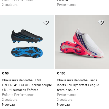
Enfants Performance
FIFA 26™
2 couleurs
Performance
Ajouter à la Liste de produits favor
Aj
Prix
€ 50
Prix
€ 100
Chaussure de football F50
Chaussure de football sans
HYPERFAST CLUB Terrain souple
lacets F50 Hyperfast League
/ Multi-surfaces Enfants
terrain souple
Enfants Performance
Performance
2 couleurs
3 couleurs
Nouveau
Nouveau