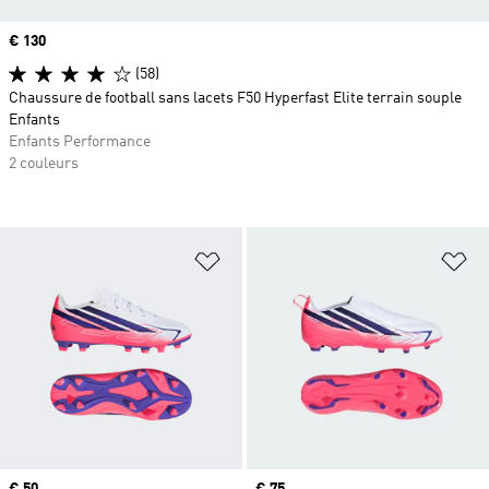
Prix
€ 130
(58)
Chaussure de football sans lacets F50 Hyperfast Elite terrain souple
Enfants
Enfants Performance
2 couleurs
Ajouter à la Liste de produits favor
Aj