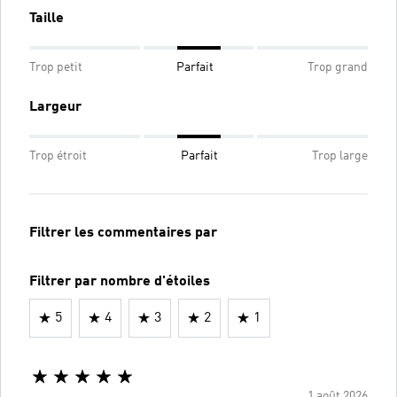
Taille
Trop petit
Parfait
Trop grand
Largeur
Trop étroit
Parfait
Trop large
Filtrer les commentaires par
Filtrer par nombre d'étoiles
5
4
3
2
1
1 août 2026