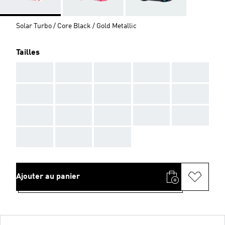
Solar Turbo / Core Black / Gold Metallic
Tailles
AAA
AAA
AAA
AAA
AAA
AAA
AAA
AAA
AAA
AAA
AAA
AAA
AAA
AAA
AAA
AAA
AAA
AAA
Ajouter au panier