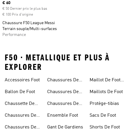
Prix actuel
€ 60
€ 50 Dernier prix le plus bas
€ 100 Prix d'origine
Chaussure F50 League Messi
Terrain souple/Multi-surfaces
Performance
F50 • METALLIQUE ET PLUS À
EXPLORER
Accessoires Foot
Chaussures De
Maillot De Foot
Foot Salle
Personnalisé
Ballon De Foot
Chaussures De
Maillots De Foot
Foot Sans Lacets
Chaussette De
Chaussures De
Protège-tibias
Foot
Foot Terrain Gras
Chaussures De
Ensemble Foot
Sacs De Foot
Foot
Chaussures De
Gant De Gardiens
Shorts De Foot