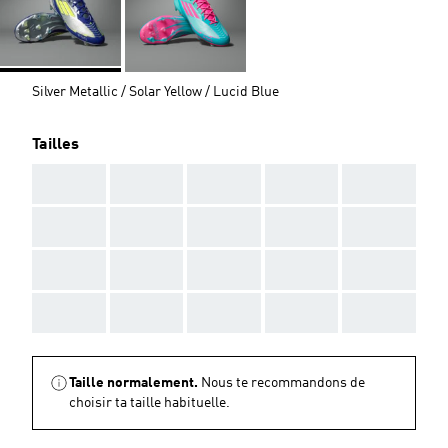
Silver Metallic / Solar Yellow / Lucid Blue
Tailles
AAA
AAA
AAA
AAA
AAA
AAA
AAA
AAA
AAA
AAA
AAA
AAA
AAA
AAA
AAA
AAA
AAA
AAA
AAA
AAA
Taille normalement.
Nous te recommandons de
choisir ta taille habituelle.