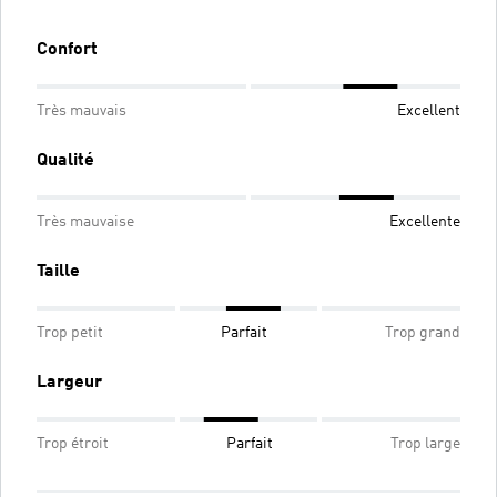
Confort
Très mauvais
Excellent
Qualité
Très mauvaise
Excellente
Taille
Trop petit
Parfait
Trop grand
Largeur
Trop étroit
Parfait
Trop large