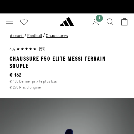
1
/
/
Accueil
Football
Chaussures
4.4
(57)
CHAUSSURE F50 ELITE MESSI TERRAIN
SOUPLE
Current price
€ 162
€ 135 Dernier prix le plus bas
€ 270 Prix d'origine