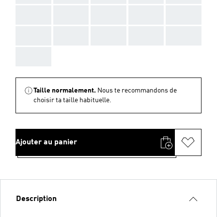
AAA
AAA
AAA
AAA
AAA
AAA
AAA
AAA
AAA
AAA
AAA
Taille normalement.
Nous te recommandons de
choisir ta taille habituelle.
Ajouter au panier
Description