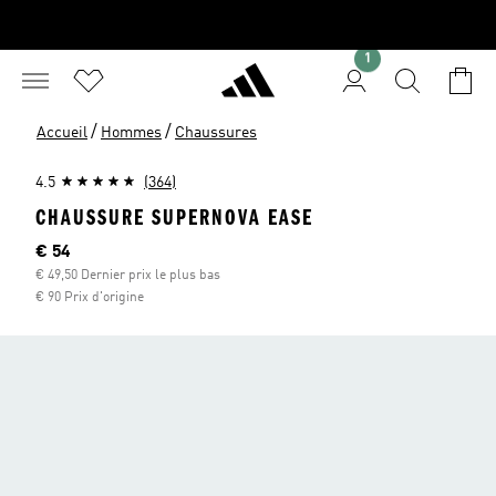
1
/
/
Accueil
Hommes
Chaussures
4.5
(364)
CHAUSSURE SUPERNOVA EASE
Current price
€ 54
€ 49,50 Dernier prix le plus bas
€ 90 Prix d'origine