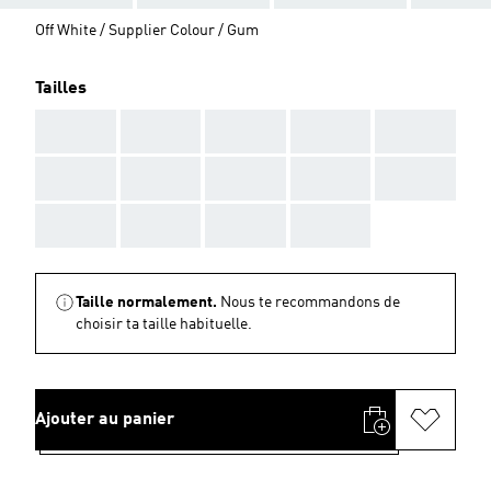
Off White / Supplier Colour / Gum
Tailles
AAA
AAA
AAA
AAA
AAA
AAA
AAA
AAA
AAA
AAA
AAA
AAA
AAA
AAA
Taille normalement.
Nous te recommandons de
choisir ta taille habituelle.
Ajouter au panier