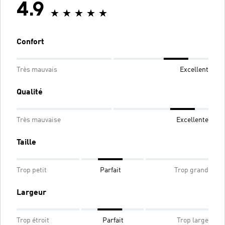
4.9
Confort
Très mauvais
Excellent
Qualité
Très mauvaise
Excellente
Taille
Trop petit
Parfait
Trop grand
Largeur
Trop étroit
Parfait
Trop large