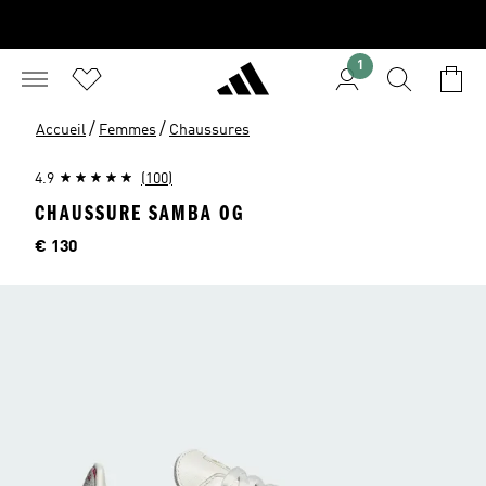
1
/
/
Accueil
Femmes
Chaussures
4.9
(100)
CHAUSSURE SAMBA OG
Price
€ 130